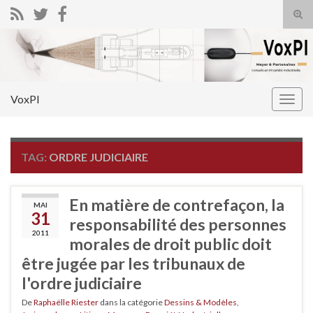
Tog
sear
Search for:
for
VoxPI
Togg
navig
TAG:
ORDRE JUDICIAIRE
En matière de contrefaçon, la
MAI
31
responsabilité des personnes
2011
morales de droit public doit
être jugée par les tribunaux de
l'ordre judiciaire
De
Raphaëlle Riester
dans la catégorie
Dessins & Modèles
,