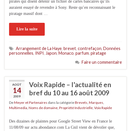
pirates qui disent détenir un fichier de cartes bancaires qu’ils
auraient essayé de revendre à Sony. Reste qu’en reconnaissant le
piratage massif dont …
Lire la suite
Arrangement de La Haye
,
brevet
,
contrefaçon
,
Données
personnelles
,
INPI
,
Japon
,
Monaco
,
parfum
,
piratage
Faire un commentaire
Voix Rapide – l'actualité en
AOÛT
14
bref du 10 au 16 août 2009
2009
De
Meyer et Partenaires
dans la catégorie
Brevets
,
Marques
,
Multimedia
,
Noms de domaine
,
Propriété Industrielle
,
Voix Rapide
Des dizaines de plaintes pour Google Street View en France le
11/08/09 sur actu.abondance.com La Cnil vient de dévoiler que,