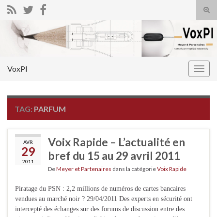
Tog
sear
Search for:
for
VoxPI
Togg
navig
TAG:
PARFUM
Voix Rapide – L’actualité en
AVR
29
bref du 15 au 29 avril 2011
2011
De
Meyer et Partenaires
dans la catégorie
Voix Rapide
Piratage du PSN : 2,2 millions de numéros de cartes bancaires
vendues au marché noir ? 29/04/2011 Des experts en sécurité ont
intercepté des échanges sur des forums de discussion entre des