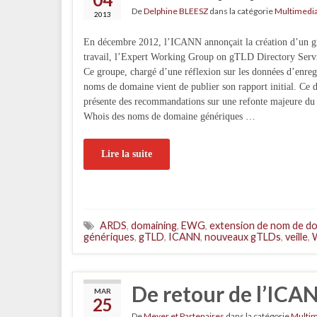
De
Delphine BLEESZ
dans la catégorie
Multimedi
2013
En décembre 2012, l’ICANN annonçait la création d’un g
travail, l’Expert Working Group on gTLD Directory Ser
Ce groupe, chargé d’une réflexion sur les données d’enreg
noms de domaine vient de publier son rapport initial. Ce
présente des recommandations sur une refonte majeure du
Whois des noms de domaine génériques …
Lire la suite
ARDS
,
domaining
,
EWG
,
extension de nom de d
génériques
,
gTLD
,
ICANN
,
nouveaux gTLDs
,
veille
,
De retour de l’ICA
MAR
25
De
Meyer et Partenaires
dans la catégorie
Multi