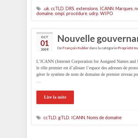
.uk
,
ccTLD
,
DRS
,
extensions
,
ICANN
,
Marques
,
n
domaine
,
ompi
,
procédure
,
udrp
,
WIPO
Nouvelle gouverna
OCT
01
De
François Kubler
dans la catégorie
Propriété In
2009
L’ICANN (Internet Corporation for Assigned Names and Num
le rôle premier est d’allouer l’espace des adresses de proto
gérer le système de nom de domaine de premier niveau po
…
Lire la suite
ccTLD
,
gTLD
,
ICANN
,
Noms de domaine