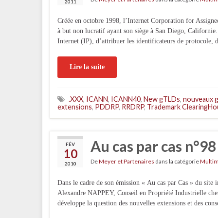
2011
Créée en octobre 1998, l’Internet Corporation for Assig
à but non lucratif ayant son siège à San Diego, Californie
Internet (IP), d’attribuer les identificateurs de protocol
Lire la suite
.XXX
,
ICANN
,
ICANN40
,
New gTLDs
,
nouveaux 
extensions
,
PDDRP
,
RRDRP
,
Trademark ClearingHo
Au cas par cas n°98
FÉV
10
De
Meyer et Partenaires
dans la catégorie
Multi
2010
Dans le cadre de son émission « Au cas par Cas » du sit
Alexandre NAPPEY, Conseil en Propriété Industrielle c
développe la question des nouvelles extensions et des con