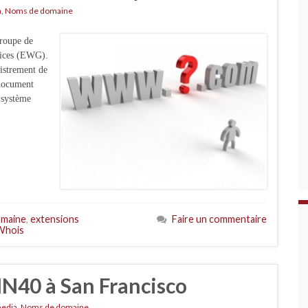
a
,
Noms de domaine
roupe de
vices (EWG).
istrement de
 document
 système
omaine
,
extensions
Faire un commentaire
Whois
NN40 à San Francisco
media
,
Noms de domaine