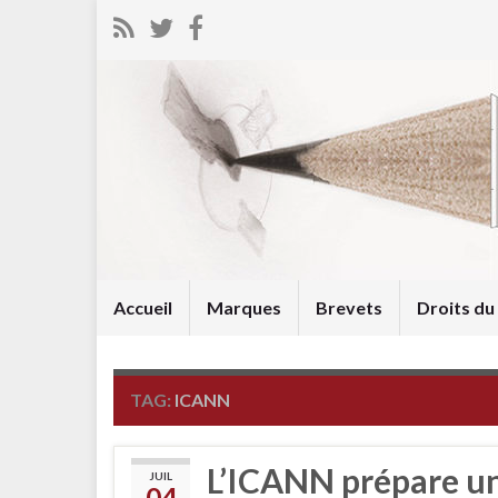
Accueil
Marques
Brevets
Droits d
TAG:
ICANN
L’ICANN prépare u
JUIL
04