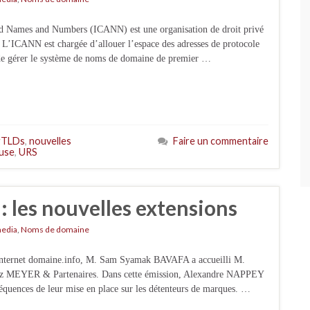
ned Names and Numbers (ICANN) est une organisation de droit privé
. L’ICANN est chargée d’allouer l’espace des adresses de protocole
e, de gérer le système de noms de domaine de premier …
gTLDs
,
nouvelles
Faire un commentaire
use
,
URS
 : les nouvelles extensions
media
,
Noms de domaine
e internet domaine.info, M. Sam Syamak BAVAFA a accueilli M.
hez MEYER & Partenaires. Dans cette émission, Alexandre NAPPEY
séquences de leur mise en place sur les détenteurs de marques. …