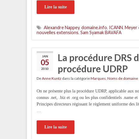
Lire la suite
Alexandre Nappey
,
domaine.info
,
ICANN
,
Meyer 
nouvelles extensions
,
Sam Syamak BAVAFA
La procédure DRS du
JAN
05
procédure UDRP
2010
De
Anne Kuntz
dans la catégorie
Marques
,
Noms de domaine
On ne présente plus la procédure UDRP, applicable aux n
connus .net, .biz et .org ou les plus confidentiels .name
Principes directeurs régissant le règlement uniforme des li
…
Lire la suite