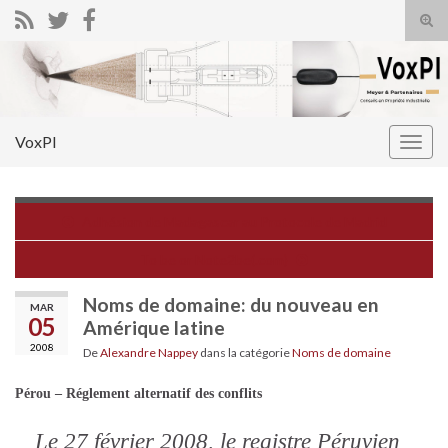
Tog
sear
Search for:
for
VoxPI
Togg
navig
Adhésion de Madagascar au Protocole de Madrid
To be or Note2be(.com)
Noms de domaine: du nouveau en
MAR
05
Amérique latine
2008
De
Alexandre Nappey
dans la catégorie
Noms de domaine
Pérou – Réglement alternatif des conflits
Le 27 février 2008, le registre Péruvien