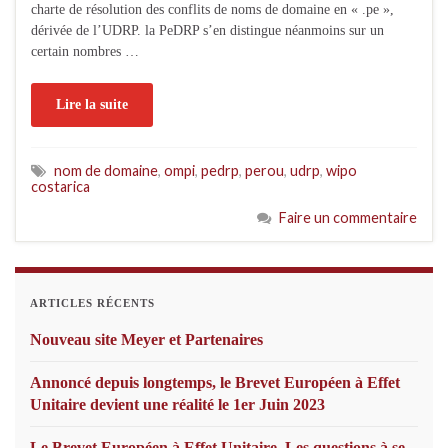
charte de résolution des conflits de noms de domaine en « .pe »,
dérivée de l’UDRP. la PeDRP s’en distingue néanmoins sur un
certain nombres …
Lire la suite
nom de domaine
,
ompi
,
pedrp
,
perou
,
udrp
,
wipo
costarica
Faire un commentaire
ARTICLES RÉCENTS
Nouveau site Meyer et Partenaires
Annoncé depuis longtemps, le Brevet Européen à Effet
Unitaire devient une réalité le 1er Juin 2023
Le Brevet Européen à Effet Unitaire. Les questions à se