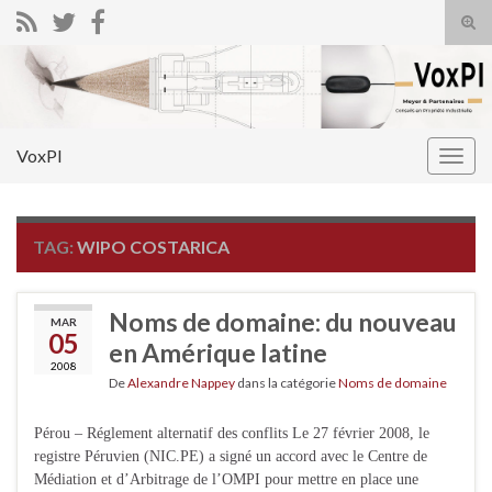
Tog
sear
Search for:
for
VoxPI
Togg
navig
TAG:
WIPO COSTARICA
Noms de domaine: du nouveau
MAR
05
en Amérique latine
2008
De
Alexandre Nappey
dans la catégorie
Noms de domaine
Pérou – Réglement alternatif des conflits Le 27 février 2008, le
registre Péruvien (NIC.PE) a signé un accord avec le Centre de
Médiation et d’Arbitrage de l’OMPI pour mettre en place une