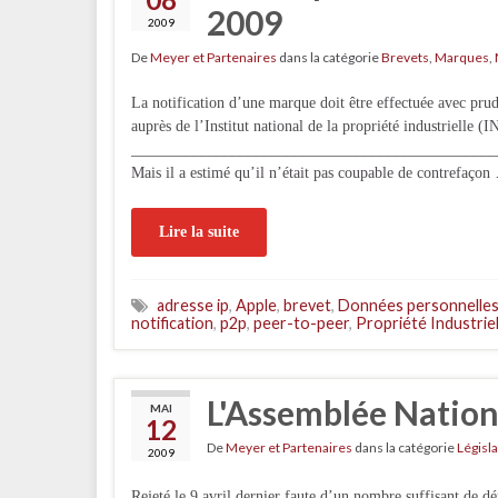
2009
2009
De
Meyer et Partenaires
dans la catégorie
Brevets
,
Marques
,
La notification d’une marque doit être effectuée avec pru
auprès de l’Institut national de la propriété industrielle 
____________________________________________________
Mais il a estimé qu’il n’était pas coupable de contrefaçon
Lire la suite
adresse ip
,
Apple
,
brevet
,
Données personnelle
notification
,
p2p
,
peer-to-peer
,
Propriété Industriel
L'Assemblée Nationa
MAI
12
De
Meyer et Partenaires
dans la catégorie
Législa
2009
Rejeté le 9 avril dernier faute d’un nombre suffisant de dé