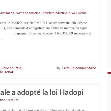
Multimedia
,
Noms de domaine
,
Propriété Industrielle
,
Voix Rapide
dence le 06/06/09 sur NetPME.fr L’année suivante, elle dépose
(INPI), une demande d’enregistrement à titre de marque du signe
___ Espagne : Viva peer-to-peer ! le 03/06/09 sur ecrans.fr
 …
s
,
iPod shuffle
,
Faire un commentaire
le
,
sénat
le a adopté la loi Hadopi
tion
,
Marques
putés de la majorité présents dans l’hémicycle, les députés ont