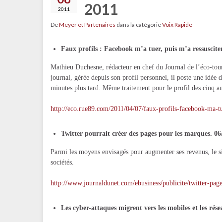
2011
2011
De
Meyer et Partenaires
dans la catégorie
Voix Rapide
Faux profils : Facebook m’a tuer, puis m’a ressuscite
Mathieu Duchesne, rédacteur en chef du Journal de l’éco-tour
journal, gérée depuis son profil personnel, il poste une idée
minutes plus tard. Même traitement pour le profil des cinq au
http://eco.rue89.com/2011/04/07/faux-profils-facebook-ma-t
Twitter pourrait créer des pages pour les marques. 06
Parmi les moyens envisagés pour augmenter ses revenus, le si
sociétés.
http://www.journaldunet.com/ebusiness/publicite/twitter-pa
Les cyber-attaques migrent vers les mobiles et les rés