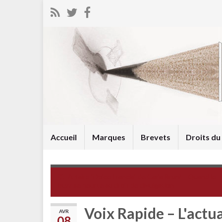
Accueil
Marques
Brevets
Droits d
Affaire "Dolce Francia" de Carla Bruni – Quand le
buzz se heurte au droit de divulgation
Voix Rapide – L'actua
AVR
08