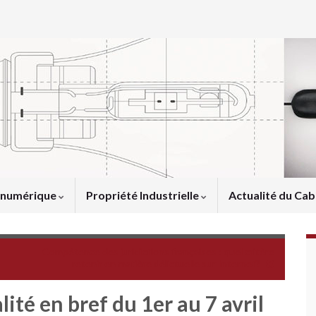
u numérique
Propriété Industrielle
Actualité du Cab
Compétence des juridictions françaises : quel critère
retenir en matière délictuelle sur Internet?
lité en bref du 1er au 7 avril