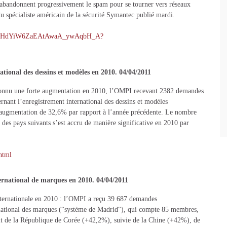
et abandonnent progressivement le spam pour se tourner vers réseaux
u spécialiste américain de la sécurité Symantec publié mardi.
5jOSxHdYiW6ZaEAtAwaA_ywAqbH_A?
tional des dessins et modèles en 2010. 04/04/2011
a connu une forte augmentation en 2010, l’OMPI recevant 2382 demandes
nant l’enregistrement international des dessins et modèles
ne augmentation de 32,6% par rapport à l’année précédente. Le nombre
 des pays suivants s’est accru de manière significative en 2010 par
html
ernational de marques en 2010. 04/04/2011
internationale en 2010 : l’OMPI a reçu 39 687 demandes
rnational des marques (“système de Madrid“), qui compte 85 membres,
it de la République de Corée (+42,2%), suivie de la Chine (+42%), de