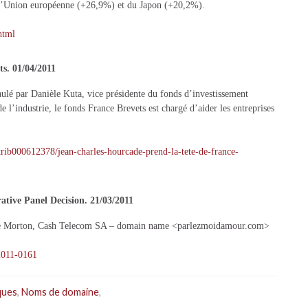
 l’Union européenne (+26,9%) et du Japon (+20,2%).
html
s. 01/04/2011
ulé par Danièle Kuta, vice présidente du fonds d’investissement
 l’industrie, le fonds France Brevets est chargé d’aider les entreprises
trib000612378/jean-charles-hourcade-prend-la-tete-de-france-
tive Panel Decision. 21/03/2011
 de Morton, Cash Telecom SA – domain name <parlezmoidamour.com>
2011-0161
ques
,
Noms de domaine
,