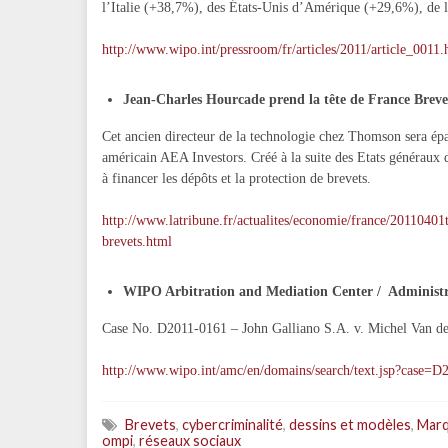
l’Italie (+38,7%), des États‑Unis d’Amérique (+29,6%), de
http://www.wipo.int/pressroom/fr/articles/2011/article_0011.
Jean-Charles Hourcade prend la tête de France Brevet
Cet ancien directeur de la technologie chez Thomson sera épa
américain AEA Investors. Créé à la suite des Etats généraux de
à financer les dépôts et la protection de brevets.
http://www.latribune.fr/actualites/economie/france/20110401
brevets.html
WIPO Arbitration and Mediation Center / Administra
Case No. D2011-0161 – John Galliano S.A. v. Michel Van
http://www.wipo.int/amc/en/domains/search/text.jsp?case=D
Brevets
,
cybercriminalité
,
dessins et modèles
,
Mar
ompi
,
réseaux sociaux