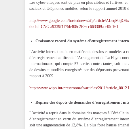
Les cyber-attaques sont de plus en plus ciblées et furtives, 
sociaux et téléphones mobiles, selon le rapport annuel 2010 d
http://www.google.com/hostednews/afp/article/ALeqM
docId=CNG.a9339f1f75b408c2f06cc663309aae05.161
Croissance record du système d’enregistrement interna
L’activité internationale en matière de dessins et modèles 
d’enregistrement au titre de l’Arrangement de La Haye concer
internationaux, qui compte 57 parties contractantes, soit u
de dessins et modèles enregistrés par des déposants provenant
rapport à 2009.
http://www.wipo.int/pressroom/fr/articles/2011/article_0012.
Reprise des dépôts de demandes d’enregistrement int
L’activité a repris dans le domaine des marques à l’échelle 
d’enregistrement en vertu du système d’enregistrement inte
soit une augmentation de 12,8%. La plus forte hausse émana