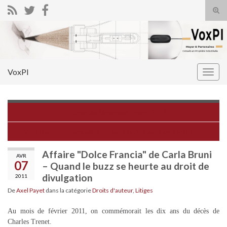
Tog
sear
Search for:
for
VoxPI
Togg
navig
Echos de l'étranger -Mars 2011-
Voix Rapide – L'actualité en bref du 1er au 7 avril 2011
Affaire "Dolce Francia" de Carla Bruni
AVR
07
– Quand le buzz se heurte au droit de
divulgation
2011
De
Axel Payet
dans la catégorie
Droits d'auteur
,
Litiges
Au mois de février 2011, on commémorait les dix ans du décès de
Charles Trenet.