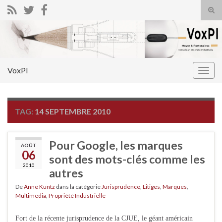
Tog
sear
Search for:
for
VoxPI
Togg
navig
TAG:
14 SEPTEMBRE 2010
Pour Google, les marques
AOÛT
06
sont des mots-clés comme les
2010
autres
De
Anne Kuntz
dans la catégorie
Jurisprudence
,
Litiges
,
Marques
,
Multimedia
,
Propriété Industrielle
Fort de la récente jurisprudence de la CJUE, le géant américain