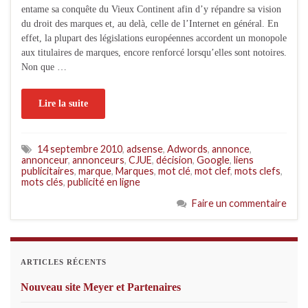
entame sa conquête du Vieux Continent afin d’y répandre sa vision
du droit des marques et, au delà, celle de l’Internet en général. En
effet, la plupart des législations européennes accordent un monopole
aux titulaires de marques, encore renforcé lorsqu’elles sont notoires.
Non que …
Lire la suite
14 septembre 2010
,
adsense
,
Adwords
,
annonce
,
annonceur
,
annonceurs
,
CJUE
,
décision
,
Google
,
liens
publicitaires
,
marque
,
Marques
,
mot clé
,
mot clef
,
mots clefs
,
mots clés
,
publicité en ligne
Faire un commentaire
ARTICLES RÉCENTS
Nouveau site Meyer et Partenaires