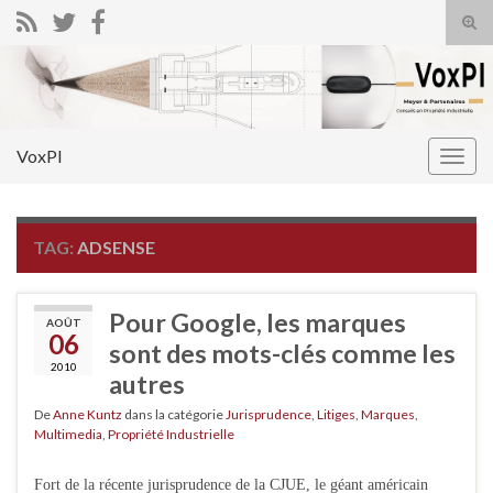
Tog
sear
Search for:
for
VoxPI
Togg
navig
TAG:
ADSENSE
Pour Google, les marques
AOÛT
06
sont des mots-clés comme les
2010
autres
De
Anne Kuntz
dans la catégorie
Jurisprudence
,
Litiges
,
Marques
,
Multimedia
,
Propriété Industrielle
Fort de la récente jurisprudence de la CJUE, le géant américain