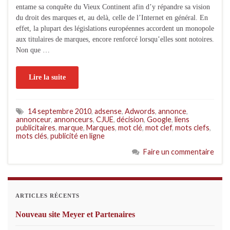
entame sa conquête du Vieux Continent afin d’y répandre sa vision
du droit des marques et, au delà, celle de l’Internet en général. En
effet, la plupart des législations européennes accordent un monopole
aux titulaires de marques, encore renforcé lorsqu’elles sont notoires.
Non que …
Lire la suite
14 septembre 2010
,
adsense
,
Adwords
,
annonce
,
annonceur
,
annonceurs
,
CJUE
,
décision
,
Google
,
liens
publicitaires
,
marque
,
Marques
,
mot clé
,
mot clef
,
mots clefs
,
mots clés
,
publicité en ligne
Faire un commentaire
ARTICLES RÉCENTS
Nouveau site Meyer et Partenaires