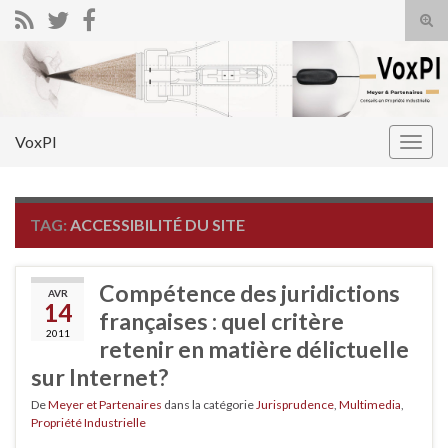
Tog
sear
Search for:
for
VoxPI
Togg
navig
TAG:
ACCESSIBILITÉ DU SITE
Compétence des juridictions
AVR
14
françaises : quel critère
2011
retenir en matière délictuelle
sur Internet?
De
Meyer et Partenaires
dans la catégorie
Jurisprudence
,
Multimedia
,
Propriété Industrielle