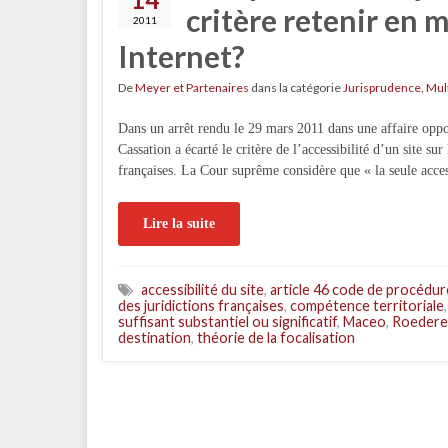
critère retenir en m
2011
Internet?
De
Meyer et Partenaires
dans la catégorie
Jurisprudence
,
Mul
Dans un arrêt rendu le 29 mars 2011 dans une affaire oppo
Cassation a écarté le critère de l’accessibilité d’un site su
françaises. La Cour suprême considère que « la seule acces
Lire la suite
accessibilité du site
,
article 46 code de procédure
des juridictions françaises
,
compétence territoriale
suffisant substantiel ou significatif
,
Maceo
,
Roedere
destination
,
théorie de la focalisation