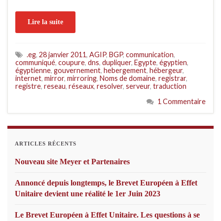
Lire la suite
.eg
,
28 janvier 2011
,
AGIP
,
BGP
,
communication
,
communiqué
,
coupure
,
dns
,
dupliquer
,
Egypte
,
égyptien
,
égyptienne
,
gouvernement
,
hebergement
,
hébergeur
,
internet
,
mirror
,
mirroring
,
Noms de domaine
,
registrar
,
registre
,
reseau
,
réseaux
,
resolver
,
serveur
,
traduction
1 Commentaire
ARTICLES RÉCENTS
Nouveau site Meyer et Partenaires
Annoncé depuis longtemps, le Brevet Européen à Effet
Unitaire devient une réalité le 1er Juin 2023
Le Brevet Européen à Effet Unitaire. Les questions à se