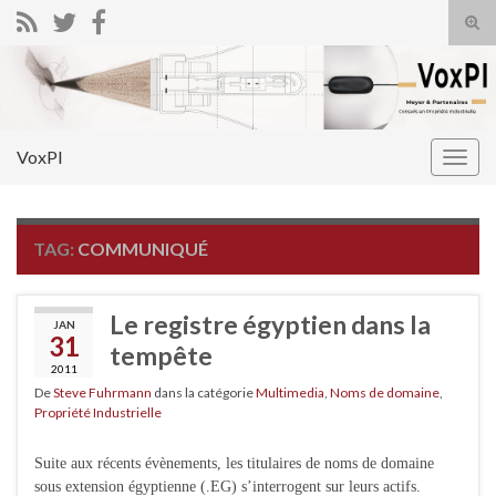
Tog
sear
Search for:
for
VoxPI
Togg
navig
TAG:
COMMUNIQUÉ
Le registre égyptien dans la
JAN
31
tempête
2011
De
Steve Fuhrmann
dans la catégorie
Multimedia
,
Noms de domaine
,
Propriété Industrielle
Suite aux récents évènements, les titulaires de noms de domaine
sous extension égyptienne (.EG) s’interrogent sur leurs actifs.