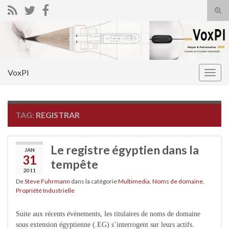
Tog
sear
Search for:
for
VoxPI
Togg
navig
TAG:
REGISTRAR
Le registre égyptien dans la
JAN
31
tempête
2011
De
Steve Fuhrmann
dans la catégorie
Multimedia
,
Noms de domaine
,
Propriété Industrielle
Suite aux récents évènements, les titulaires de noms de domaine
sous extension égyptienne (.EG) s’interrogent sur leurs actifs.