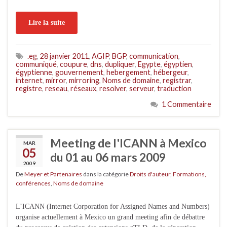
Lire la suite
.eg
,
28 janvier 2011
,
AGIP
,
BGP
,
communication
,
communiqué
,
coupure
,
dns
,
dupliquer
,
Egypte
,
égyptien
,
égyptienne
,
gouvernement
,
hebergement
,
hébergeur
,
internet
,
mirror
,
mirroring
,
Noms de domaine
,
registrar
,
registre
,
reseau
,
réseaux
,
resolver
,
serveur
,
traduction
1 Commentaire
Meeting de l'ICANN à Mexico
MAR
05
du 01 au 06 mars 2009
2009
De
Meyer et Partenaires
dans la catégorie
Droits d'auteur
,
Formations,
conférences
,
Noms de domaine
L’ICANN (Internet Corporation for Assigned Names and Numbers)
organise actuellement à Mexico un grand meeting afin de débattre