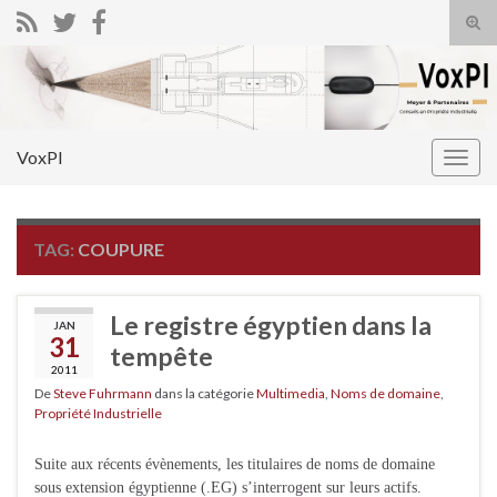
Tog
sear
Search for:
for
VoxPI
Togg
navig
TAG:
COUPURE
Le registre égyptien dans la
JAN
31
tempête
2011
De
Steve Fuhrmann
dans la catégorie
Multimedia
,
Noms de domaine
,
Propriété Industrielle
Suite aux récents évènements, les titulaires de noms de domaine
sous extension égyptienne (.EG) s’interrogent sur leurs actifs.