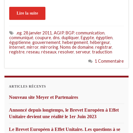
Lire la suite
.eg
,
28 janvier 2011
,
AGIP
,
BGP
,
communication
,
communiqué
,
coupure
,
dns
,
dupliquer
,
Egypte
,
égyptien
,
égyptienne
,
gouvernement
,
hebergement
,
hébergeur
,
internet
,
mirror
,
mirroring
,
Noms de domaine
,
registrar
,
registre
,
reseau
,
réseaux
,
resolver
,
serveur
,
traduction
1 Commentaire
ARTICLES RÉCENTS
Nouveau site Meyer et Partenaires
Annoncé depuis longtemps, le Brevet Européen à Effet
Unitaire devient une réalité le 1er Juin 2023
Le Brevet Européen à Effet Unitaire. Les questions à se