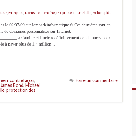
uteur
,
Marques
,
Noms de domaine
,
Propriété Industrielle
,
Voix Rapide
ues le 02/07/09 sur lemondeinformatique.fr Ces dernières sont en
ms de domaines personnalisés sur Internet.
_____ « Camille et Lucie » définitivement condamnées pour
née à payer plus de 1,4 million …
péen
,
contrefaçon
,
Faire un commentaire
,
James Bond
,
Michael
lle
,
protection des