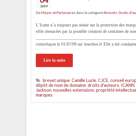
2009
De
Meyer et Partenaires
dans la catégorie
Brevets
,
Droits d'a
L’Icann n’a toujours pas statué sur la protection des marq
effet menacées par la possible création de centaines de no
__________________________________________________
contrefaçon le 01/07/09 sur lesechos.fr Elle a été condam
Lire la suite
brevet unique
,
Camille Lucie
,
CJCE
,
conseil euro
dépôt de nom de domaine
,
droits d'auteurs
,
ICANN
Jackson
,
nouvelles extensions
,
propriété intellectue
marques