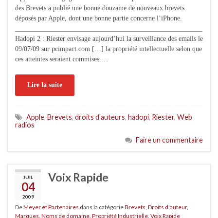
des Brevets a publié une bonne douzaine de nouveaux brevets
déposés par Apple, dont une bonne partie concerne l’iPhone.
_______________________________________________________
Hadopi 2 : Riester envisage aujourd’hui la surveillance des emails le
09/07/09 sur pcimpact.com […] la propriété intellectuelle selon que
ces atteintes seraient commises …
Lire la suite
Apple
,
Brevets
,
droits d'auteurs
,
hadopi
,
Riester
,
Web
radios
Faire un commentaire
Voix Rapide
JUIL
04
2009
De
Meyer et Partenaires
dans la catégorie
Brevets
,
Droits d'auteur
,
Marques
,
Noms de domaine
,
Propriété Industrielle
,
Voix Rapide