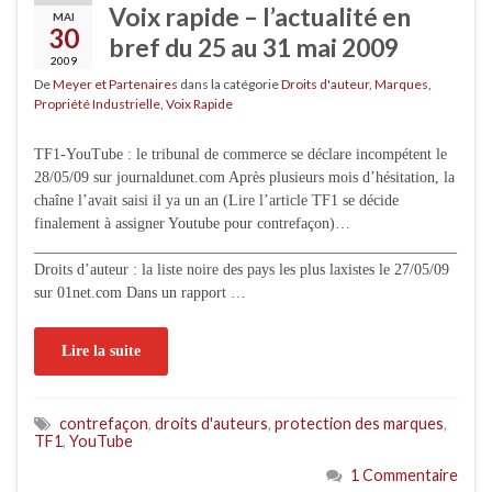
Voix rapide – l’actualité en
MAI
30
bref du 25 au 31 mai 2009
2009
De
Meyer et Partenaires
dans la catégorie
Droits d'auteur
,
Marques
,
Propriété Industrielle
,
Voix Rapide
TF1-YouTube : le tribunal de commerce se déclare incompétent le
28/05/09 sur journaldunet.com Après plusieurs mois d’hésitation, la
chaîne l’avait saisi il ya un an (Lire l’article TF1 se décide
finalement à assigner Youtube pour contrefaçon)…
_______________________________________________________
Droits d’auteur : la liste noire des pays les plus laxistes le 27/05/09
sur 01net.com Dans un rapport …
Lire la suite
contrefaçon
,
droits d'auteurs
,
protection des marques
,
TF1
,
YouTube
1 Commentaire