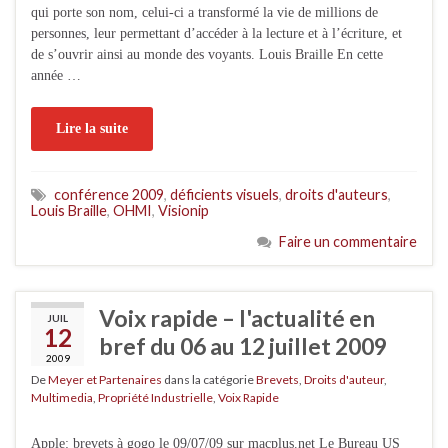
qui porte son nom, celui-ci a transformé la vie de millions de
personnes, leur permettant d’accéder à la lecture et à l’écriture, et
de s’ouvrir ainsi au monde des voyants. Louis Braille En cette
année …
Lire la suite
conférence 2009
,
déficients visuels
,
droits d'auteurs
,
Louis Braille
,
OHMI
,
Visionip
Faire un commentaire
Voix rapide – l'actualité en
JUIL
12
bref du 06 au 12 juillet 2009
2009
De
Meyer et Partenaires
dans la catégorie
Brevets
,
Droits d'auteur
,
Multimedia
,
Propriété Industrielle
,
Voix Rapide
Apple: brevets à gogo le 09/07/09 sur macplus.net Le Bureau US