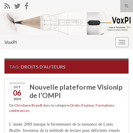
Tog
sear
Search for:
for
VoxPI
Togg
navig
TAG:
DROITS D’AUTEURS
Nouvelle plateforme Visionip
OCT
06
de l'OMPI
2009
De
Christiane Brandt
dans la catégorie
Droits d'auteur
,
Formations,
conférences
L’année 2009 marque le bicentenaire de la naissance de Louis
Braille. Inventeur de la méthode de lecture pour déficients visuels