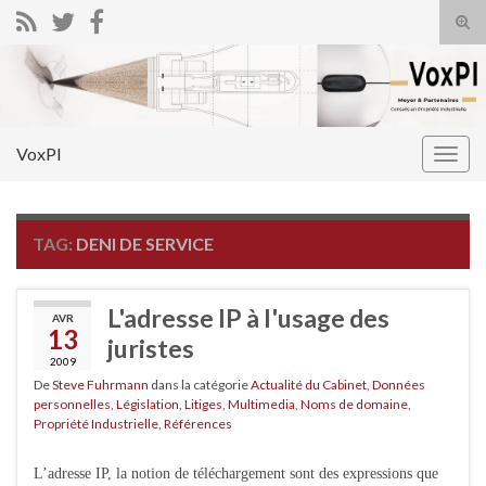
Tog
sear
Search for:
for
VoxPI
Togg
navig
TAG:
DENI DE SERVICE
L'adresse IP à l'usage des
AVR
13
juristes
2009
De
Steve Fuhrmann
dans la catégorie
Actualité du Cabinet
,
Données
personnelles
,
Législation
,
Litiges
,
Multimedia
,
Noms de domaine
,
Propriété Industrielle
,
Références
L’adresse IP, la notion de téléchargement sont des expressions que