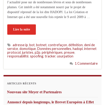
l’actualité pose sur de nombreuses lèvres et sous de nombreuses
plumes. Cet intérêt a été notamment nourri par le projet de
dispositif répressif de la loi dite HADOPI. La loi Création et
Internet qui a été une nouvelle fois rejetée le 9 avril 2009 à …
Lire la suite
adresse ip
,
bot
,
botnet
,
contrefaçon
,
définition
,
deni de
service
,
domotique
,
Données personnelles
,
hadopi
,
internet
protocol
,
juristes
,
p2p
,
périphériques
,
preuve
,
responsabilité
,
spoofing
,
tracker
,
usurpation
1 Commentaire
ARTICLES RÉCENTS
Nouveau site Meyer et Partenaires
Annoncé depuis longtemps, le Brevet Européen à Effet