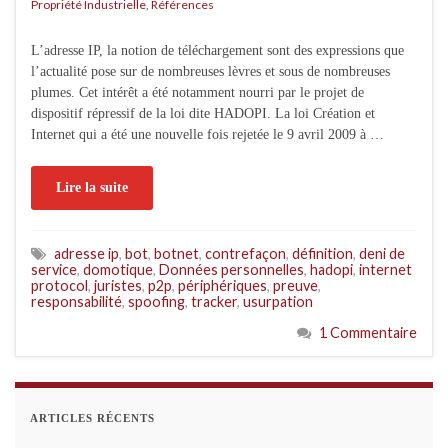
Propriété Industrielle
,
Références
L’adresse IP, la notion de téléchargement sont des expressions que
l’actualité pose sur de nombreuses lèvres et sous de nombreuses
plumes. Cet intérêt a été notamment nourri par le projet de
dispositif répressif de la loi dite HADOPI. La loi Création et
Internet qui a été une nouvelle fois rejetée le 9 avril 2009 à …
Lire la suite
adresse ip
,
bot
,
botnet
,
contrefaçon
,
définition
,
deni de
service
,
domotique
,
Données personnelles
,
hadopi
,
internet
protocol
,
juristes
,
p2p
,
périphériques
,
preuve
,
responsabilité
,
spoofing
,
tracker
,
usurpation
1 Commentaire
ARTICLES RÉCENTS