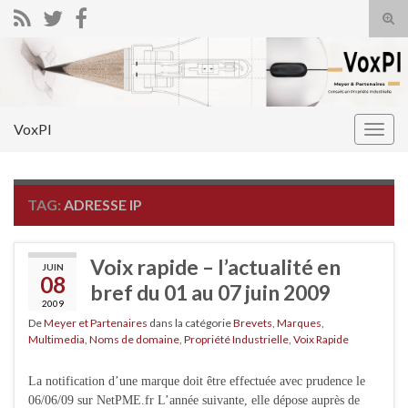
Tog
sear
Search for:
for
VoxPI
Togg
navig
TAG:
ADRESSE IP
Voix rapide – l’actualité en
JUIN
08
bref du 01 au 07 juin 2009
2009
De
Meyer et Partenaires
dans la catégorie
Brevets
,
Marques
,
Multimedia
,
Noms de domaine
,
Propriété Industrielle
,
Voix Rapide
La notification d’une marque doit être effectuée avec prudence le
06/06/09 sur NetPME.fr L’année suivante, elle dépose auprès de