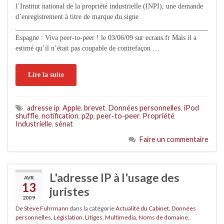
l’Institut national de la propriété industrielle (INPI), une demande
d’enregistrement à titre de marque du signe
_______________________________________________________
Espagne : Viva peer-to-peer ! le 03/06/09 sur ecrans.fr Mais il a
estimé qu’il n’était pas coupable de contrefaçon …
Lire la suite
adresse ip
,
Apple
,
brevet
,
Données personnelles
,
iPod
shuffle
,
notification
,
p2p
,
peer-to-peer
,
Propriété
Industrielle
,
sénat
Faire un commentaire
L'adresse IP à l'usage des
AVR
13
juristes
2009
De
Steve Fuhrmann
dans la catégorie
Actualité du Cabinet
,
Données
personnelles
,
Législation
,
Litiges
,
Multimedia
,
Noms de domaine
,