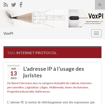
Tog
sear
Search for:
for
VoxPI
Togg
navig
TAG:
INTERNET PROTOCOL
L'adresse IP à l'usage des
AVR
13
juristes
2009
De
Steve Fuhrmann
dans la catégorie
Actualité du Cabinet
,
Données
personnelles
,
Législation
,
Litiges
,
Multimedia
,
Noms de domaine
,
Propriété Industrielle
,
Références
L’adresse IP, la notion de téléchargement sont des expressions que