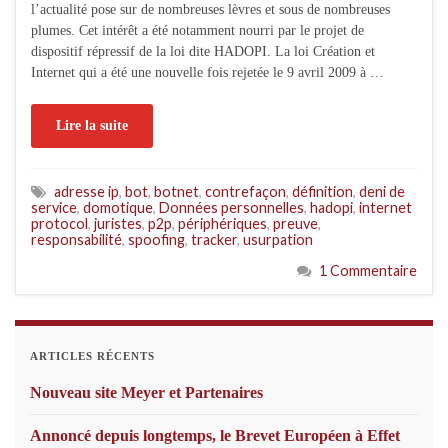
l’actualité pose sur de nombreuses lèvres et sous de nombreuses
plumes. Cet intérêt a été notamment nourri par le projet de
dispositif répressif de la loi dite HADOPI. La loi Création et
Internet qui a été une nouvelle fois rejetée le 9 avril 2009 à …
Lire la suite
adresse ip
,
bot
,
botnet
,
contrefaçon
,
définition
,
deni de
service
,
domotique
,
Données personnelles
,
hadopi
,
internet
protocol
,
juristes
,
p2p
,
périphériques
,
preuve
,
responsabilité
,
spoofing
,
tracker
,
usurpation
1 Commentaire
ARTICLES RÉCENTS
Nouveau site Meyer et Partenaires
Annoncé depuis longtemps, le Brevet Européen à Effet