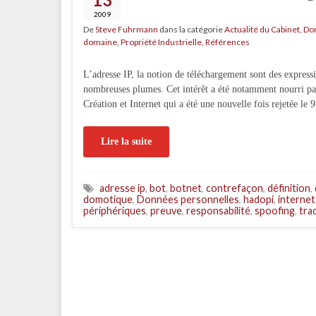
2009
De
Steve Fuhrmann
dans la catégorie
Actualité du Cabinet
,
Do
domaine
,
Propriété Industrielle
,
Références
L’adresse IP, la notion de téléchargement sont des express
nombreuses plumes. Cet intérêt a été notamment nourri par 
Création et Internet qui a été une nouvelle fois rejetée le
Lire la suite
adresse ip
,
bot
,
botnet
,
contrefaçon
,
définition
,
domotique
,
Données personnelles
,
hadopi
,
internet
périphériques
,
preuve
,
responsabilité
,
spoofing
,
tra