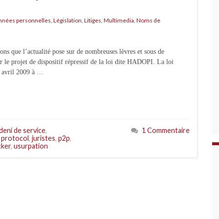
nnées personnelles
,
Législation
,
Litiges
,
Multimedia
,
Noms de
ions que l’actualité pose sur de nombreuses lèvres et sous de
le projet de dispositif répressif de la loi dite HADOPI. La loi
 9 avril 2009 à …
deni de service
,
1 Commentaire
 protocol
,
juristes
,
p2p
,
cker
,
usurpation