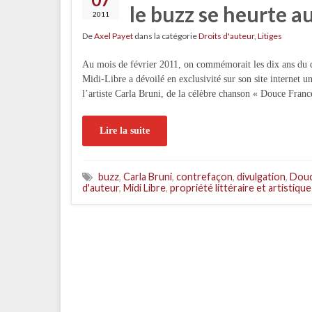
le buzz se heurte a
2011
De
Axel Payet
dans la catégorie
Droits d'auteur
,
Litiges
Au mois de février 2011, on commémorait les dix ans du dé
Midi-Libre a dévoilé en exclusivité sur son site internet un
l’artiste Carla Bruni, de la célèbre chanson « Douce Fra
Lire la suite
buzz
,
Carla Bruni
,
contrefaçon
,
divulgation
,
Douc
d'auteur
,
Midi Libre
,
propriété littéraire et artistique