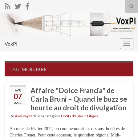
Tog
sear
Search for:
for
VoxPI
Togg
navig
TAG:
MIDI LIBRE
Affaire "Dolce Francia" de
AVR
07
Carla Bruni – Quand le buzz se
2011
heurte au droit de divulgation
De
Axel Payet
dans la catégorie
Droits d'auteur
,
Litiges
Au mois de février 2011, on commémorait les dix ans du décès de
Charles Trenet. Pour cette occasion, le quotidien régional Midi-