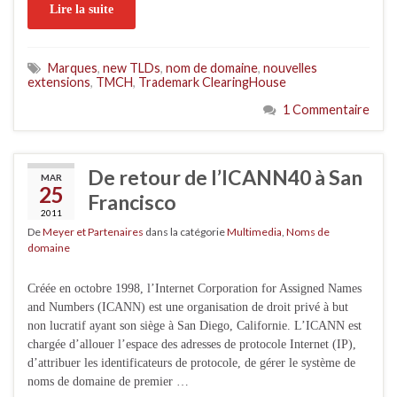
Lire la suite
Marques
,
new TLDs
,
nom de domaine
,
nouvelles
extensions
,
TMCH
,
Trademark ClearingHouse
1 Commentaire
De retour de l’ICANN40 à San
MAR
25
Francisco
2011
De
Meyer et Partenaires
dans la catégorie
Multimedia
,
Noms de
domaine
Créée en octobre 1998, l’Internet Corporation for Assigned Names
and Numbers (ICANN) est une organisation de droit privé à but
non lucratif ayant son siège à San Diego, Californie. L’ICANN est
chargée d’allouer l’espace des adresses de protocole Internet (IP),
d’attribuer les identificateurs de protocole, de gérer le système de
noms de domaine de premier …