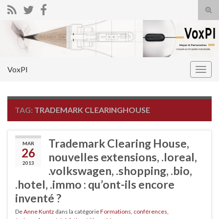
Tog
sear
Search for:
for
VoxPI
Togg
navig
TAG:
TRADEMARK CLEARINGHOUSE
Trademark Clearing House,
MAR
26
nouvelles extensions, .loreal,
2013
.volkswagen, .shopping, .bio,
.hotel, .immo : qu’ont-ils encore
inventé ?
De
Anne Kuntz
dans la catégorie
Formations, conférences
,