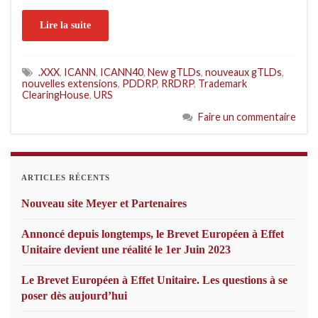
Lire la suite
.XXX
,
ICANN
,
ICANN40
,
New gTLDs
,
nouveaux gTLDs
,
nouvelles extensions
,
PDDRP
,
RRDRP
,
Trademark
ClearingHouse
,
URS
Faire un commentaire
ARTICLES RÉCENTS
Nouveau site Meyer et Partenaires
Annoncé depuis longtemps, le Brevet Européen à Effet
Unitaire devient une réalité le 1er Juin 2023
Le Brevet Européen à Effet Unitaire. Les questions à se
poser dès aujourd’hui