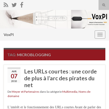
Tog
sear
Search for:
for
VoxPI
Togg
navig
TAG:
MICROBLOGGING
Les URLs courtes : une corde
AVR
07
de plus à l’arc des pirates du
2010
net
De
Meyer et Partenaires
dans la catégorie
Multimedia
,
Noms de
domaine
L’intérêt et le fonctionnement des URLs courtes Avant de parler des