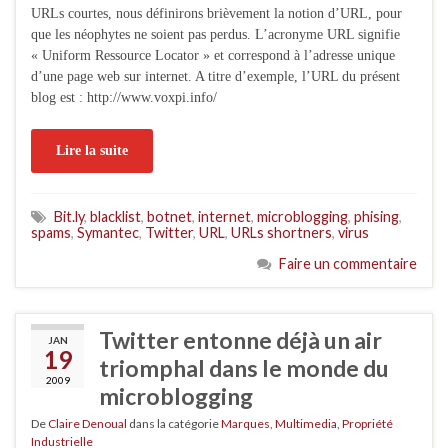
URLs courtes, nous définirons brièvement la notion d’URL, pour
que les néophytes ne soient pas perdus. L’acronyme URL signifie
« Uniform Ressource Locator » et correspond à l’adresse unique
d’une page web sur internet. A titre d’exemple, l’URL du présent
blog est : http://www.voxpi.info/
Lire la suite
Bit.ly
,
blacklist
,
botnet
,
internet
,
microblogging
,
phising
,
spams
,
Symantec
,
Twitter
,
URL
,
URLs shortners
,
virus
Faire un commentaire
Twitter entonne déjà un air
JAN
19
triomphal dans le monde du
2009
microblogging
De
Claire Denoual
dans la catégorie
Marques
,
Multimedia
,
Propriété
Industrielle