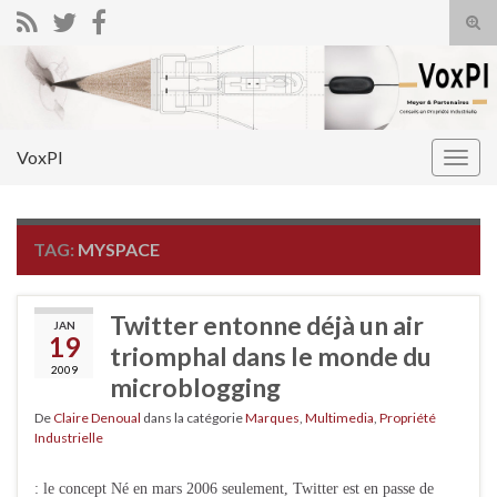
Tog
sear
Search for:
for
VoxPI
Togg
navig
TAG:
MYSPACE
Twitter entonne déjà un air
JAN
19
triomphal dans le monde du
2009
microblogging
De
Claire Denoual
dans la catégorie
Marques
,
Multimedia
,
Propriété
Industrielle
: le concept Né en mars 2006 seulement, Twitter est en passe de