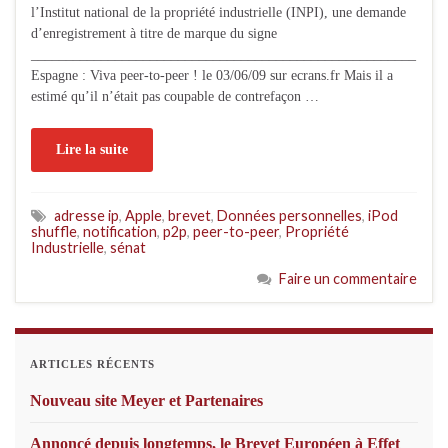
l’Institut national de la propriété industrielle (INPI), une demande
d’enregistrement à titre de marque du signe
_______________________________________________________
Espagne : Viva peer-to-peer ! le 03/06/09 sur ecrans.fr Mais il a
estimé qu’il n’était pas coupable de contrefaçon …
Lire la suite
adresse ip
,
Apple
,
brevet
,
Données personnelles
,
iPod
shuffle
,
notification
,
p2p
,
peer-to-peer
,
Propriété
Industrielle
,
sénat
Faire un commentaire
ARTICLES RÉCENTS
Nouveau site Meyer et Partenaires
Annoncé depuis longtemps, le Brevet Européen à Effet