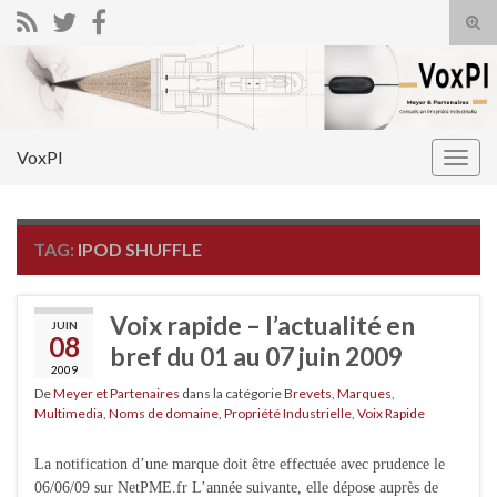
Tog
sear
Search for:
for
VoxPI
Togg
navig
TAG:
IPOD SHUFFLE
Voix rapide – l’actualité en
JUIN
08
bref du 01 au 07 juin 2009
2009
De
Meyer et Partenaires
dans la catégorie
Brevets
,
Marques
,
Multimedia
,
Noms de domaine
,
Propriété Industrielle
,
Voix Rapide
La notification d’une marque doit être effectuée avec prudence le
06/06/09 sur NetPME.fr L’année suivante, elle dépose auprès de