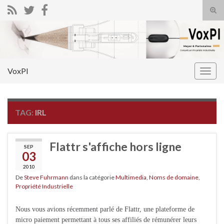
Tog
sear
Search for:
for
VoxPI
Togg
navig
TAG:
IRL
Flattr s'affiche hors ligne
SEP
03
2010
De
Steve Fuhrmann
dans la catégorie
Multimedia
,
Noms de domaine
,
Propriété Industrielle
Nous vous avions récemment parlé de Flattr, une plateforme de
micro paiement permettant à tous ses affiliés de rémunérer leurs