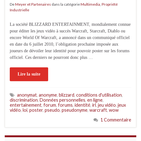
De
Meyer et Partenaires
dans la catégorie
Multimedia
,
Propriété
Industrielle
La société BLIZZARD ENTERTAINMENT, mondialement connue
pour éditer les jeux vidéo à succès Warcraft, Starcraft, Diablo ou
encore World Of Warcraft, a annoncé dans un communiqué officiel
en date du 6 juillet 2010, l’obligation prochaine imposée aux
joueurs de dévoiler leur identité pour pouvoir poster sur les forums
officiel. Ces derniers ne pourront donc plus …
Lire la suite
anonymat
,
anonyme
,
blizzard
,
conditions d'utilisation
,
discrimination
,
Données personnelles
,
en ligne
,
entertainement
,
forum
,
forums
,
identité
,
irl
,
jeu vidéo
,
jeux
vidéo
,
loi
,
poster
,
pseudo
,
pseudonyme
,
warcraft
,
wow
1 Commentaire