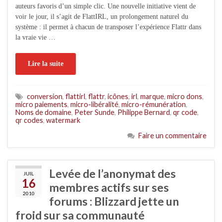
auteurs favoris d’un simple clic. Une nouvelle initiative vient de
voir le jour, il s’agit de FlattIRL, un prolongement naturel du
système : il permet à chacun de transposer l’expérience Flattr dans
la vraie vie …
Lire la suite
conversion
,
flattirl
,
flattr
,
icônes
,
irl
,
marque
,
micro dons
,
micro paiements
,
micro-libéralité
,
micro-rémunération
,
Noms de domaine
,
Peter Sunde
,
Philippe Bernard
,
qr code
,
qr codes
,
watermark
Faire un commentaire
Levée de l’anonymat des
JUIL
16
membres actifs sur ses
2010
forums : Blizzard jette un
froid sur sa communauté