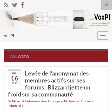
Tog
sear
Search for:
for
VoxPI
Togg
navig
TAG:
WOW
Levée de l’anonymat des
JUIL
16
membres actifs sur ses
2010
forums : Blizzard jette un
froid sur sa communauté
De
Meyer et Partenaires
dans la catégorie
Multimedia
,
Propriété
Industrielle