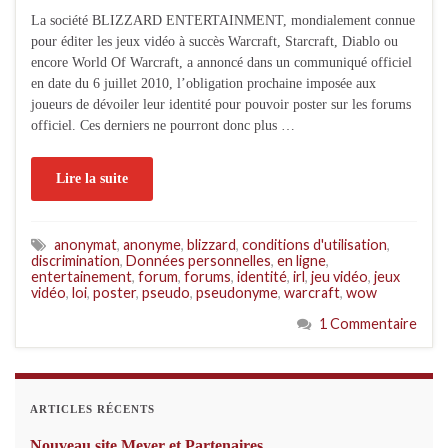
La société BLIZZARD ENTERTAINMENT, mondialement connue
pour éditer les jeux vidéo à succès Warcraft, Starcraft, Diablo ou
encore World Of Warcraft, a annoncé dans un communiqué officiel
en date du 6 juillet 2010, l’obligation prochaine imposée aux
joueurs de dévoiler leur identité pour pouvoir poster sur les forums
officiel. Ces derniers ne pourront donc plus …
Lire la suite
anonymat
,
anonyme
,
blizzard
,
conditions d'utilisation
,
discrimination
,
Données personnelles
,
en ligne
,
entertainement
,
forum
,
forums
,
identité
,
irl
,
jeu vidéo
,
jeux
vidéo
,
loi
,
poster
,
pseudo
,
pseudonyme
,
warcraft
,
wow
1 Commentaire
ARTICLES RÉCENTS
Nouveau site Meyer et Partenaires