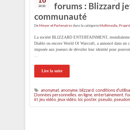
forums : Blizzard je
2010
communauté
De
Meyer et Partenaires
dans la catégorie
Multimedia
,
Proprié
La société BLIZZARD ENTERTAINMENT, mondialement conn
Diablo ou encore World Of Warcraft, a annoncé dans un co
imposée aux joueurs de dévoiler leur identité pour pouvoir
…
Lire la suite
anonymat
,
anonyme
,
blizzard
,
conditions d'utilis
Données personnelles
,
en ligne
,
entertainement
,
fo
irl
,
jeu vidéo
,
jeux vidéo
,
loi
,
poster
,
pseudo
,
pseudo