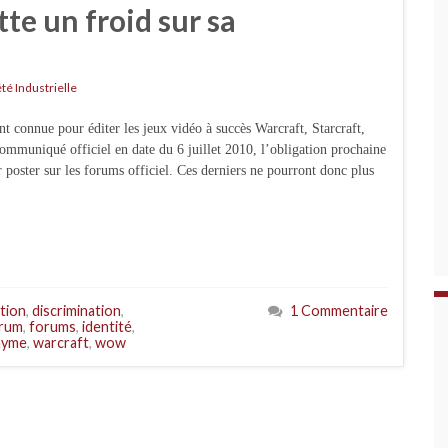
tte un froid sur sa
té Industrielle
ue pour éditer les jeux vidéo à succès Warcraft, Starcraft,
mmuniqué officiel en date du 6 juillet 2010, l’obligation prochaine
 poster sur les forums officiel. Ces derniers ne pourront donc plus
ation
,
discrimination
,
1 Commentaire
rum
,
forums
,
identité
,
nyme
,
warcraft
,
wow