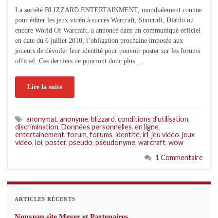
La société BLIZZARD ENTERTAINMENT, mondialement connue
pour éditer les jeux vidéo à succès Warcraft, Starcraft, Diablo ou
encore World Of Warcraft, a annoncé dans un communiqué officiel
en date du 6 juillet 2010, l’obligation prochaine imposée aux
joueurs de dévoiler leur identité pour pouvoir poster sur les forums
officiel. Ces derniers ne pourront donc plus …
Lire la suite
anonymat
,
anonyme
,
blizzard
,
conditions d'utilisation
,
discrimination
,
Données personnelles
,
en ligne
,
entertainement
,
forum
,
forums
,
identité
,
irl
,
jeu vidéo
,
jeux
vidéo
,
loi
,
poster
,
pseudo
,
pseudonyme
,
warcraft
,
wow
1 Commentaire
ARTICLES RÉCENTS
Nouveau site Meyer et Partenaires