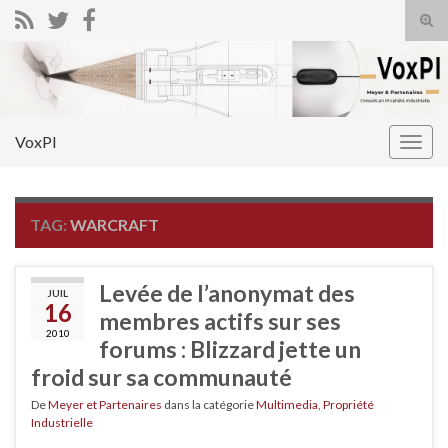
Tog
sear
Search for:
for
VoxPI
Togg
navig
TAG:
WARCRAFT
Levée de l’anonymat des
JUIL
16
membres actifs sur ses
2010
forums : Blizzard jette un
froid sur sa communauté
De
Meyer et Partenaires
dans la catégorie
Multimedia
,
Propriété
Industrielle