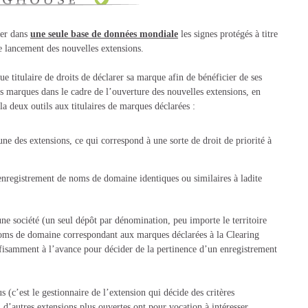
ser dans
une seule base de données mondiale
les signes protégés à titre
e lancement des nouvelles extensions.
aire de droits de déclarer sa marque afin de bénéficier de ses
es marques dans le cadre de l’ouverture des nouvelles extensions, en
 deux outils aux titulaires de marques déclarées :
une des extensions, ce qui correspond à une sorte de droit de priorité à
l’enregistrement de noms de domaine identiques ou similaires à ladite
e société (un seul dépôt par dénomination, peu importe le territoire
oms de domaine correspondant aux marques déclarées à la Clearing
fisamment à l’avance pour décider de la pertinence d’un enregistrement
s (c’est le gestionnaire de l’extension qui décide des critères
d’autres extensions plus ouvertes ont pour vocation à intéresser