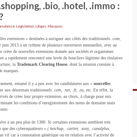
.shopping, .bio, .hotel, .immo :
?
prudence
,
Législation
,
Litiges
,
Marques
lles extensions
« destinées à naviguer aux côtés des traditionnels
.com
,
de juin 2013 à un rythme de plusieurs ouvertures mensuelles, avec au
 de créer de nouvelles extensions donnée aux sociétés et organismes
et a rapidement rencontré une levée de boucliers légitime des titulaires
ucture, la
Trademark Clearing House
, dont la mission consiste à
 de marques.
sement, entamé il y a peu avec les candidatures aux «
nouvelles
er aux désormais traditionnels
.com, .net, .fr, .eu,
etc. En effet, la
privés de créer leur propre extension, au choix, à charge pour eux
terminant les conditions d’enregistrement des noms de domaine mais
 noms.
ève à un peu plus de 1300. Si certaines extensions semblent très
es que des cybersquatteurs »
(.ketchup, .cartier, .sony, .canalplus,
us vif car à connotation générique ou en relation avec l’activité de