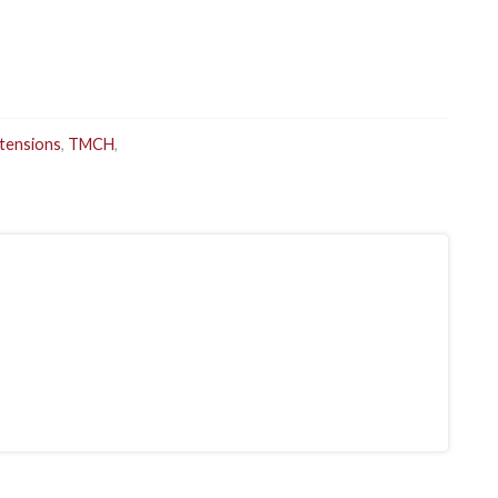
xtensions
,
TMCH
,