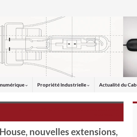
u numérique
Propriété Industrielle
Actualité du Cab
L’arrivée des .ML et .NG dans la course aux extensions
nationales
House, nouvelles extensions,