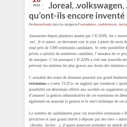
.loreal, .volkswagen, 
2013
qu’ont-ils encore inventé 
De
Anne Kuntz
dans la catégorie
Formations, conférences
,
Juris
Annoncées depuis plusieurs années par l’ICANN, les «
nouve
.net
,
.fr
et autres
.eu
devraient voir le jour à partir du mois 
total près de 1300 extensions candidates. Si cette possibilité
privés a satisfait de nombreux candidats, l’annonce de ce proj
de marques. C’est pourquoi l’ICANN a créé une nouvelle str
prévenir les atteintes les plus graves aux droits des titulaires
L’actualité des noms de domaine poursuit son grand boulever
extensions »
(«new TLD’s» en anglais) qui viendront s’ajout
possibilité est désormais offerte aux sociétés ou organismes 
d’assumer la gestion administrative de ces extensions en dé
également en assurant la gestion et le suivi technique de ces
Le nombre de candidatures pour ces nouvelles extensions s’él
privatives et sans grand intérêt à déposer par des tiers « autr
.chrysler, .leclerc…),
d’autres pourront présenter un intérêt pl