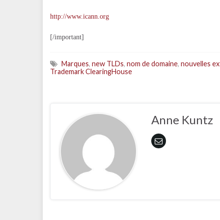
http://www.icann.org
[/important]
Marques
,
new TLDs
,
nom de domaine
,
nouvelles e
Trademark ClearingHouse
Anne Kuntz