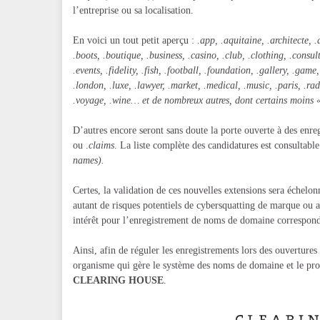
l’entreprise ou sa localisation.
En voici un tout petit aperçu :
.app, .aquitaine, .architecte, .a
.boots, .boutique, .business, .casino, .club, .clothing, .consul
.events, .fidelity, .fish, .football, .foundation, .gallery, .game
.london, .luxe, .lawyer, .market, .medical, .music, .paris, .radio
.voyage, .wine… et de nombreux autres, dont certains moins «
D’autres encore seront sans doute la porte ouverte à des en
ou .
claims
. La liste complète des candidatures est consultabl
names).
Certes, la validation de ces nouvelles extensions sera échelon
autant de risques potentiels de cybersquatting de marque ou a
intérêt pour l’enregistrement de noms de domaine correspon
Ainsi, afin de réguler les enregistrements lors des ouvertures
organisme qui gère le système des noms de domaine et le pro
CLEARING HOUSE
.