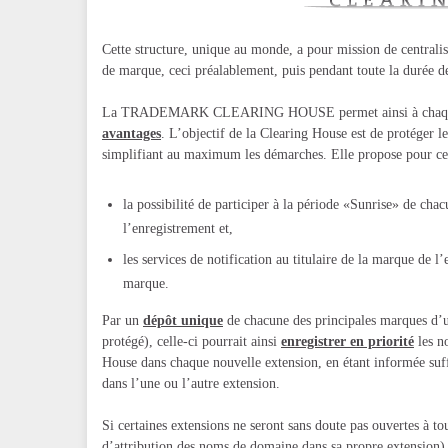
Cette structure, unique au monde, a pour mission de centrali
de marque, ceci préalablement, puis pendant toute la durée d
La TRADEMARK CLEARING HOUSE permet ainsi à chaque titul
avantages
. L’objectif de la Clearing House est de protéger l
simplifiant au maximum les démarches. Elle propose pour cela
la possibilité de participer à la période «Sunrise» de chac
l’enregistrement et,
les services de notification au titulaire de la marque de 
marque.
Par un
dépôt unique
de chacune des principales marques d’un
protégé), celle-ci pourrait ainsi
enregistrer en priorité
les n
House dans chaque nouvelle extension, en étant informée suf
dans l’une ou l’autre extension.
Si certaines extensions ne seront sans doute pas ouvertes à tou
d’attribution des noms de domaine dans sa propre extension), 