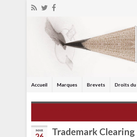
Accueil
Marques
Brevets
Droits d
Le Hanyu pinyin ou le cybersquatting phonétique
Trademark Clearing 
MAR
26