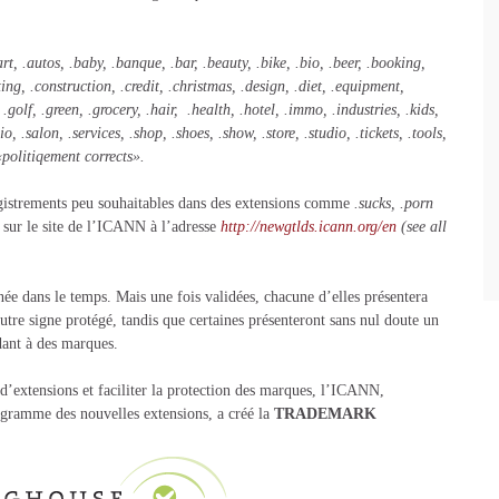
rt, .autos, .baby, .banque, .bar, .beauty, .bike, .bio, .beer, .booking,
ting, .construction, .credit, .christmas, .design, .diet, .equipment,
, .golf, .green, .grocery, .hair, .health, .hotel, .immo, .industries, .kids,
, .salon, .services, .shop, .shoes, .show, .store, .studio, .tickets, .tools,
politiqement corrects».
registrements peu souhaitables dans des extensions comme
.sucks, .porn
e sur le site de l’ICANN à l’adresse
http://newgtlds.icann.org/en
(see all
née dans le temps. Mais une fois validées, chacune d’elles présentera
utre signe protégé, tandis que certaines présenteront sans nul doute un
dant à des marques.
 d’extensions et faciliter la protection des marques, l’ICANN,
gramme des nouvelles extensions, a créé la
TRADEMARK