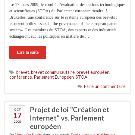
Le 17 mars 2009, le comité d’évaluation des options technologiques
et scientifiques (STOA) du Parlement européen tiendra, à
Bruxelles, une conférence sur le système européen des brevets :
«Current policy issues in the governance of the european patent
system». Les membres du STOA, des experts et des industriels
échangeront sur les politiques en matière de …
Lire la suite
brevet
,
brevet communautaire
,
brevet européen
,
conférence
,
Parlement Européen
,
STOA
Faire un commentaire
Projet de loi "Création et
OCT
17
Internet" vs. Parlement
2008
européen
De
Alexandra Elkaim
dans la catégorie
Droits d'auteur
,
Multimedia
,