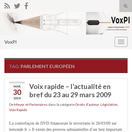
Tog
sear
Search for:
for
VoxPI
Togg
navig
TAG:
PARLEMENT EUROPÉEN
Voix rapide – l'actualité en
MAR
30
bref du 23 au 29 mars 2009
2009
De
Meyer et Partenaires
dans la catégorie
Droits d'auteur
,
Législation
,
Voix Rapide
La contrefaçon de DVD financerait le terrorisme le 26/03/09 sur
lemonde.fr « Il existe des preuves substantielles d’un lien important