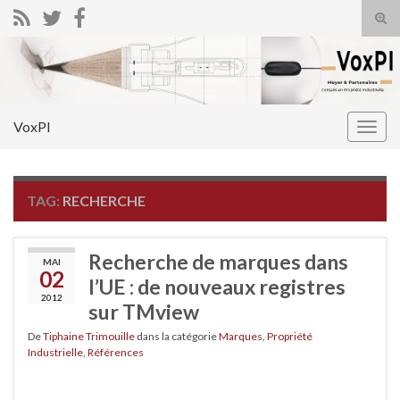
Tog
sear
Search for:
for
VoxPI
Togg
navig
TAG:
RECHERCHE
Recherche de marques dans
MAI
02
l’UE : de nouveaux registres
2012
sur TMview
De
Tiphaine Trimouille
dans la catégorie
Marques
,
Propriété
Industrielle
,
Références