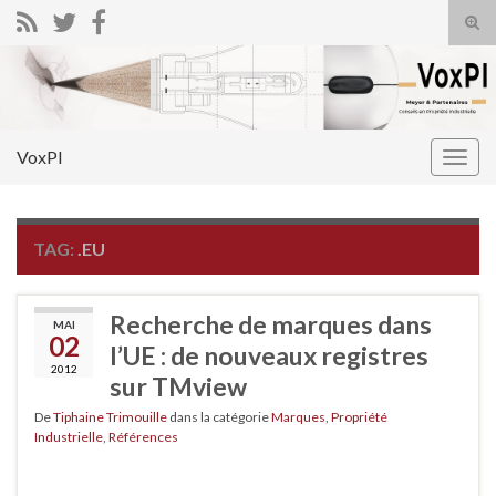
Tog
sear
Search for:
for
VoxPI
Togg
navig
TAG:
.EU
Recherche de marques dans
MAI
02
l’UE : de nouveaux registres
2012
sur TMview
De
Tiphaine Trimouille
dans la catégorie
Marques
,
Propriété
Industrielle
,
Références