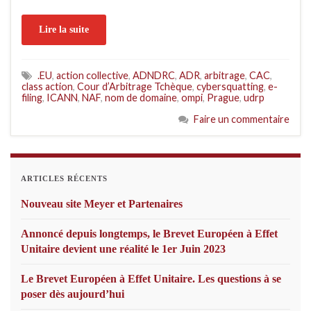
Lire la suite
.EU
,
action collective
,
ADNDRC
,
ADR
,
arbitrage
,
CAC
,
class action
,
Cour d’Arbitrage Tchèque
,
cybersquatting
,
e-
filing
,
ICANN
,
NAF
,
nom de domaine
,
ompi
,
Prague
,
udrp
Faire un commentaire
ARTICLES RÉCENTS
Nouveau site Meyer et Partenaires
Annoncé depuis longtemps, le Brevet Européen à Effet
Unitaire devient une réalité le 1er Juin 2023
Le Brevet Européen à Effet Unitaire. Les questions à se
poser dès aujourd’hui