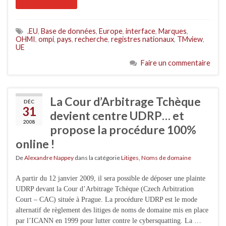
.EU
,
Base de données
,
Europe
,
interface
,
Marques
,
OHMI
,
ompi
,
pays
,
recherche
,
registres nationaux
,
TMview
,
UE
Faire un commentaire
La Cour d’Arbitrage Tchèque
DÉC
31
devient centre UDRP… et
2008
propose la procédure 100%
online !
De
Alexandre Nappey
dans la catégorie
Litiges
,
Noms de domaine
A partir du 12 janvier 2009, il sera possible de déposer une plainte
UDRP devant la Cour d’Arbitrage Tchèque (Czech Arbitration
Court – CAC) située à Prague. La procédure UDRP est le mode
alternatif de règlement des litiges de noms de domaine mis en place
par l’ICANN en 1999 pour lutter contre le cybersquatting. La …