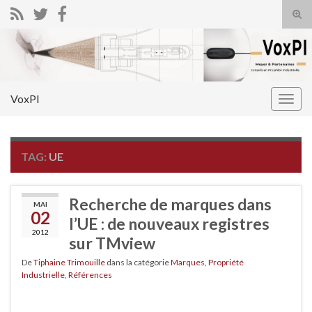
Tog
sear
Search for:
for
VoxPI
Togg
navig
TAG:
UE
Recherche de marques dans
MAI
02
l’UE : de nouveaux registres
2012
sur TMview
De
Tiphaine Trimouille
dans la catégorie
Marques
,
Propriété
Industrielle
,
Références