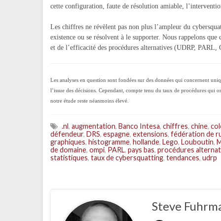
cette configuration, faute de résolution amiable, l’interventio
Les chiffres ne révèlent pas non plus l’ampleur du cybersquat
existence ou se résolvent à le supporter. Nous rappelons que c
et de l’efficacité des procédures alternatives (UDRP, PARL
Les analyses en question sont fondées sur des données qui concernent uniq
l’issue des décisions. Cependant, compte tenu du taux de procédures qui
notre étude reste néanmoins élevé.
.nl
,
augmentation
,
Banco Intesa
,
chiffres
,
chine
,
co
défendeur
,
DRS
,
espagne
,
extensions
,
fédération de r
graphiques
,
histogramme
,
hollande
,
Lego
,
Louboutin
,
M
de domaine
,
ompi
,
PARL
,
pays bas
,
procédures alternat
statistiques
,
taux de cybersquatting
,
tendances
,
udrp
Steve Fuhrm