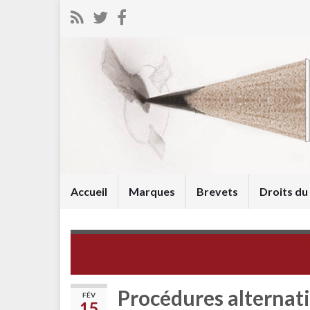
Accueil
Marques
Brevets
Droits d
Dessins et modèles : La Finlande adhère à l’Acte d
Genève de l’Arrangement de La Haye
Procédures alternat
FÉV
15