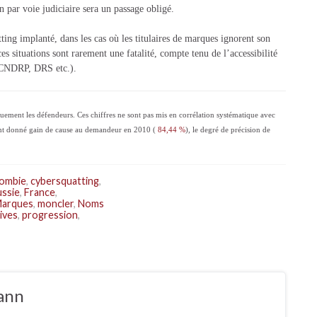
n par voie judiciaire sera un passage obligé.
ting implanté, dans les cas où les titulaires de marques ignorent son
es situations sont rarement une fatalité, compte tenu de l’accessibilité
, CNDRP, DRS etc.).
uement les défendeurs. Ces chiffres ne sont pas mis en corrélation systématique avec
 ont donné gain de cause au demandeur en 2010 (
84,44 %
), le degré de précision de
lombie
,
cybersquatting
,
ussie
,
France
,
arques
,
moncler
,
Noms
ives
,
progression
,
ann