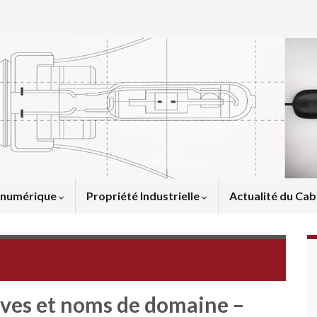
u numérique
Propriété Industrielle
Actualité du Cab
e
Législation : la lutte anti-contrefaçon en matière de
médicaments se renforce
ives et noms de domaine –