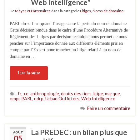
Web Intelligence"
De
Meyer et Partenaires
dans la catégorie
Litiges
,
Noms de domaine
PARL du « .fr »: quand l’usage cause la perte du nom de domaine.
Cette décision rendue dans le cadre d’une Procédure Alternative de
Règlement des Litiges par décision technique nous permet de nous
pencher sur l’importance donnée aux différents éléments pris en
compte par l’Expert pour trancher un litige relatif à un nom de
domaine en …
Lire la suite
.fr
,
.re
,
anthropologie
,
droits des tiers
,
litige
,
marque
,
ompi
,
PARL
,
udrp
,
Urban Outfitters
,
Web Intelligence
Faire un commentaire
La PREDEC : un bilan plus que
AOÛT
05