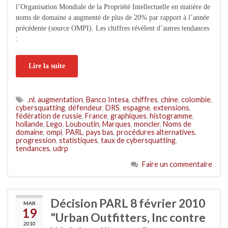
l’Organisation Mondiale de la Propriété Intellectuelle en matière de
noms de domaine a augmenté de plus de 20% par rapport à l’année
précédente (source OMPI). Les chiffres révèlent d’autres tendances
:
Lire la suite
.nl
,
augmentation
,
Banco Intesa
,
chiffres
,
chine
,
colombie
,
cybersquatting
,
défendeur
,
DRS
,
espagne
,
extensions
,
fédération de russie
,
France
,
graphiques
,
histogramme
,
hollande
,
Lego
,
Louboutin
,
Marques
,
moncler
,
Noms de
domaine
,
ompi
,
PARL
,
pays bas
,
procédures alternatives
,
progression
,
statistiques
,
taux de cybersquatting
,
tendances
,
udrp
Faire un commentaire
Décision PARL 8 février 2010
MAR
19
"Urban Outfitters, Inc contre
2010