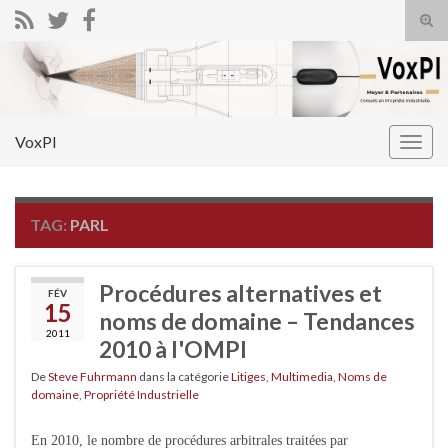
Tog
sear
Search for:
for
VoxPI
Togg
navig
TAG:
PARL
Procédures alternatives et
FÉV
15
noms de domaine – Tendances
2011
2010 à l'OMPI
De
Steve Fuhrmann
dans la catégorie
Litiges
,
Multimedia
,
Noms de
domaine
,
Propriété Industrielle
En 2010, le nombre de procédures arbitrales traitées par