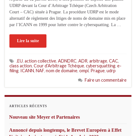
UDRP devant la Cour d’Arbitrage Tchèque (Czech Arbitration
Court – CAC) située à Prague. La procédure UDRP est le mode
alternatif de règlement des litiges de noms de domaine mis en place
par l’ICANN en 1999 pour lutter contre le cybersquatting. La …
Lire la suite
.EU
,
action collective
,
ADNDRC
,
ADR
,
arbitrage
,
CAC
,
class action
,
Cour d’Arbitrage Tchèque
,
cybersquatting
,
e-
filing
,
ICANN
,
NAF
,
nom de domaine
,
ompi
,
Prague
,
udrp
Faire un commentaire
ARTICLES RÉCENTS
Nouveau site Meyer et Partenaires
Annoncé depuis longtemps, le Brevet Européen à Effet