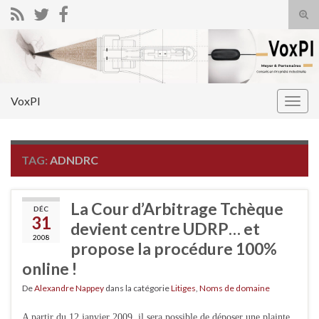
Tog
sear
Search for:
for
VoxPI
Togg
navig
TAG:
ADNDRC
La Cour d’Arbitrage Tchèque
DÉC
31
devient centre UDRP… et
2008
propose la procédure 100%
online !
De
Alexandre Nappey
dans la catégorie
Litiges
,
Noms de domaine
A partir du 12 janvier 2009, il sera possible de déposer une plainte