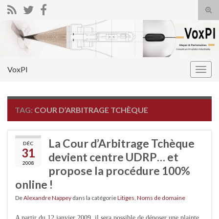
Tog
sear
Search for:
for
VoxPI
Togg
navig
TAG:
COUR D’ARBITRAGE TCHÈQUE
La Cour d’Arbitrage Tchèque
DÉC
31
devient centre UDRP… et
2008
propose la procédure 100%
online !
De
Alexandre Nappey
dans la catégorie
Litiges
,
Noms de domaine
A partir du 12 janvier 2009, il sera possible de déposer une plainte