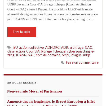
UDRP devant la Cour d’Arbitrage Tchèque (Czech Arbitration
Court – CAC) située à Prague. La procédure UDRP est le mode
alternatif de règlement des litiges de noms de domaine mis en place
par l’ICANN en 1999 pour lutter contre le cybersquatting. La …
Lire la suite
.EU
,
action collective
,
ADNDRC
,
ADR
,
arbitrage
,
CAC
,
class action
,
Cour d’Arbitrage Tchèque
,
cybersquatting
,
e-
filing
,
ICANN
,
NAF
,
nom de domaine
,
ompi
,
Prague
,
udrp
Faire un commentaire
ARTICLES RÉCENTS
Nouveau site Meyer et Partenaires
Annoncé depuis longtemps, le Brevet Européen à Effet