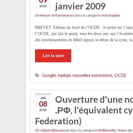
janvier 2009
2010
De
Meyer et Partenaires
dans la catégorie
Voix Rapide
BREVET Tableau de bord de l’OCDE : le point sur l’innova
l’OCDE, qui fait le point, tous les deux ans, sur l’évolutio
des investissements de R&D depuis le début de la crise, l
Lire la suite
Google
,
hadopi
,
nouvelles extensions
,
OCDE
Ouverture d'une no
JAN
08
.ΡΦ, l'équivalent cy
2010
Federation)
De
Juliane Blameuser
dans la catégorie
Multimedia
,
Noms de