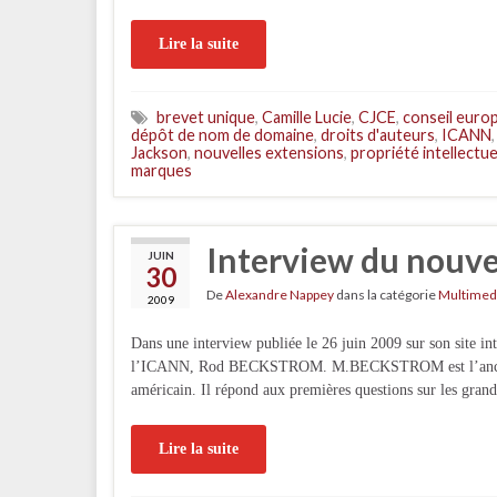
Lire la suite
brevet unique
,
Camille Lucie
,
CJCE
,
conseil euro
dépôt de nom de domaine
,
droits d'auteurs
,
ICANN
Jackson
,
nouvelles extensions
,
propriété intellectue
marques
Interview du nouv
JUIN
30
De
Alexandre Nappey
dans la catégorie
Multimed
2009
Dans une interview publiée le 26 juin 2009 sur son site in
l’ICANN, Rod BECKSTROM. M.BECKSTROM est l’ancien pa
américain. Il répond aux premières questions sur les gran
Lire la suite