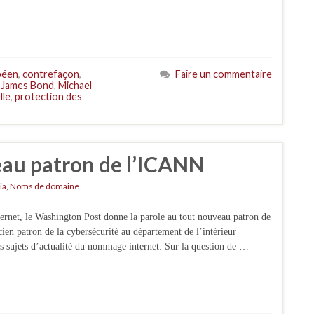
péen
,
contrefaçon
,
Faire un commentaire
,
James Bond
,
Michael
lle
,
protection des
eau patron de l’ICANN
ia
,
Noms de domaine
ternet, le Washington Post donne la parole au tout nouveau patron de
tron de la cybersécurité au département de l’intérieur
ds sujets d’actualité du nommage internet: Sur la question de …