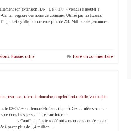
ciellement son extension IDN. Le « .ΡΦ » viendra s’ajouter à
U-Center, registre des noms de domaine. Utilisé par les Russes,
 l’alphabet cyrillique concerne plus de 250 Millions de personnes.
sions
,
Russie
,
udrp
Faire un commentaire
uteur
,
Marques
,
Noms de domaine
,
Propriété Industrielle
,
Voix Rapide
ues le 02/07/09 sur lemondeinformatique.fr Ces dernières sont en
ms de domaines personnalisés sur Internet.
_____ « Camille et Lucie » définitivement condamnées pour
née à payer plus de 1,4 million …