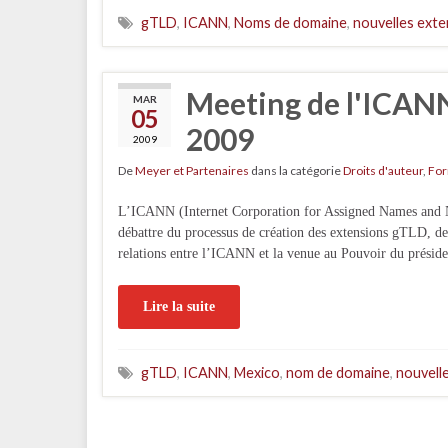
gTLD
,
ICANN
,
Noms de domaine
,
nouvelles exte
Meeting de l'ICANN
MAR
05
2009
2009
De
Meyer et Partenaires
dans la catégorie
Droits d'auteur
,
For
L’ICANN (Internet Corporation for Assigned Names and N
débattre du processus de création des extensions gTLD, de l
relations entre l’ICANN et la venue au Pouvoir du prési
Lire la suite
gTLD
,
ICANN
,
Mexico
,
nom de domaine
,
nouvell