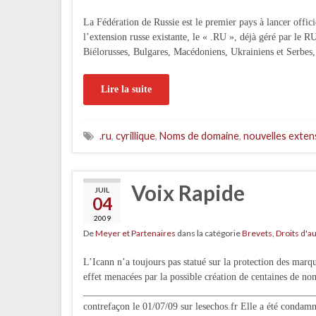
La Fédération de Russie est le premier pays à lancer offi
l’extension russe existante, le « .RU », déjà géré par le R
Biélorusses, Bulgares, Macédoniens, Ukrainiens et Serbes,
Lire la suite
.ru
,
cyrillique
,
Noms de domaine
,
nouvelles exten
Voix Rapide
JUIL
04
2009
De
Meyer et Partenaires
dans la catégorie
Brevets
,
Droits d'a
L’Icann n’a toujours pas statué sur la protection des marq
effet menacées par la possible création de centaines de no
__________________________________________________
contrefaçon le 01/07/09 sur lesechos.fr Elle a été condam