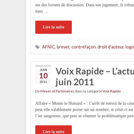
sur des forums de discussion. Dans son jugement, le tribun
dans …
Lire la suite
AFNIC
,
brevet
,
contrefaçon
,
droit d'auteur
,
log
Voix Rapide – L’act
JUIN
10
juin 2011
2011
De
Meyer et Partenaires
dans la catégorie
Voix Rapide
Affaire « Momo le Homard » : l’arrêt de renvoi de la co
peut-elle valablement porter sur un nombre, si celui-ci est
l’air saugrenue, que peut se résumer la problématique jur
Lire la suite