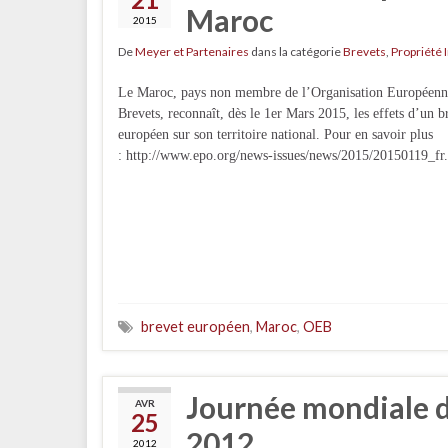
Maroc
2015
De
Meyer et Partenaires
dans la catégorie
Brevets
,
Propriété 
Le Maroc, pays non membre de l’Organisation Européenn
Brevets, reconnaît, dès le 1er Mars 2015, les effets d’un b
européen sur son territoire national. Pour en savoir plus
: http://www.epo.org/news-issues/news/2015/20150119_fr
brevet européen
,
Maroc
,
OEB
Journée mondiale de
AVR
25
2012
2012