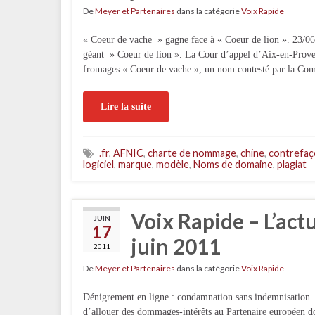
De
Meyer et Partenaires
dans la catégorie
Voix Rapide
« Coeur de vache » gagne face à « Coeur de lion ». 23/0
géant » Coeur de lion ». La Cour d’appel d’Aix-en-Proven
fromages « Coeur de vache », un nom contesté par la Co
Lire la suite
.fr
,
AFNIC
,
charte de nommage
,
chine
,
contrefa
logiciel
,
marque
,
modèle
,
Noms de domaine
,
plagiat
Voix Rapide – L’act
JUIN
17
juin 2011
2011
De
Meyer et Partenaires
dans la catégorie
Voix Rapide
Dénigrement en ligne : condamnation sans indemnisation.
d’allouer des dommages-intérêts au Partenaire européen don