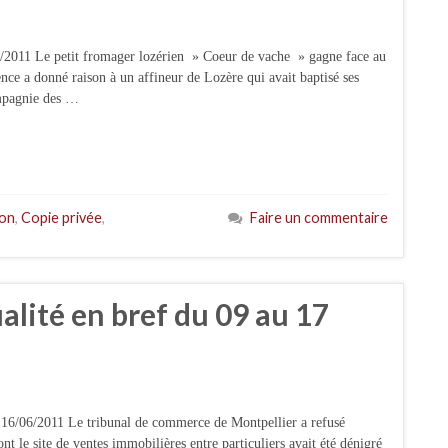
6/2011 Le petit fromager lozérien » Coeur de vache » gagne face au
ce a donné raison à un affineur de Lozère qui avait baptisé ses
mpagnie des …
çon
,
Copie privée
,
Faire un commentaire
ualité en bref du 09 au 17
 16/06/2011 Le tribunal de commerce de Montpellier a refusé
t le site de ventes immobilières entre particuliers avait été dénigré