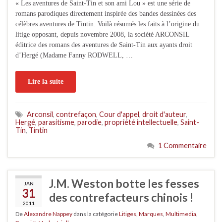
« Les aventures de Saint-Tin et son ami Lou » est une série de
romans parodiques directement inspirée des bandes dessinées des
célèbres aventures de Tintin. Voilà résumés les faits à l’origine du
litige opposant, depuis novembre 2008, la société ARCONSIL
éditrice des romans des aventures de Saint-Tin aux ayants droit
d’Hergé (Madame Fanny RODWELL, …
Lire la suite
Arconsil
,
contrefaçon
,
Cour d'appel
,
droit d'auteur
,
Hergé
,
parasitisme
,
parodie
,
propriété intellectuelle
,
Saint-
Tin
,
Tintin
1 Commentaire
J.M. Weston botte les fesses
JAN
31
des contrefacteurs chinois !
2011
De
Alexandre Nappey
dans la catégorie
Litiges
,
Marques
,
Multimedia
,