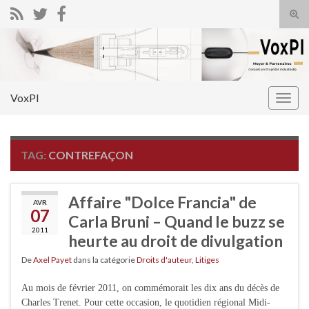
Tog
sear
Search for:
for
VoxPI
Togg
navig
TAG:
CONTREFAÇON
Affaire "Dolce Francia" de
AVR
07
Carla Bruni – Quand le buzz se
2011
heurte au droit de divulgation
De
Axel Payet
dans la catégorie
Droits d'auteur
,
Litiges
Au mois de février 2011, on commémorait les dix ans du décès de
Charles Trenet. Pour cette occasion, le quotidien régional Midi-