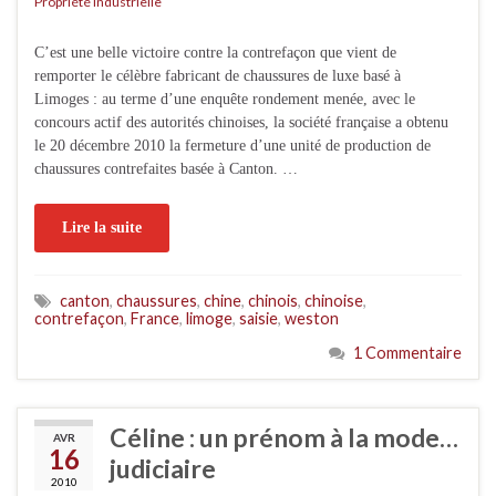
Propriété Industrielle
C’est une belle victoire contre la contrefaçon que vient de
remporter le célèbre fabricant de chaussures de luxe basé à
Limoges : au terme d’une enquête rondement menée, avec le
concours actif des autorités chinoises, la société française a obtenu
le 20 décembre 2010 la fermeture d’une unité de production de
chaussures contrefaites basée à Canton. …
Lire la suite
canton
,
chaussures
,
chine
,
chinois
,
chinoise
,
contrefaçon
,
France
,
limoge
,
saisie
,
weston
1 Commentaire
Céline : un prénom à la mode…
AVR
16
judiciaire
2010