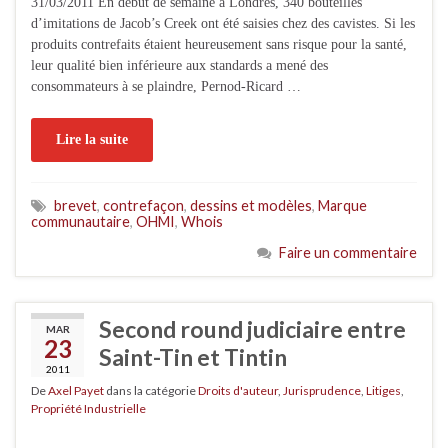
31/03/2011 En début de semaine à Londres, 340 bouteilles
d’imitations de Jacob’s Creek ont été saisies chez des cavistes. Si les
produits contrefaits étaient heureusement sans risque pour la santé,
leur qualité bien inférieure aux standards a mené des
consommateurs à se plaindre, Pernod-Ricard …
Lire la suite
brevet
,
contrefaçon
,
dessins et modèles
,
Marque
communautaire
,
OHMI
,
Whois
Faire un commentaire
Second round judiciaire entre
MAR
23
Saint-Tin et Tintin
2011
De
Axel Payet
dans la catégorie
Droits d'auteur
,
Jurisprudence
,
Litiges
,
Propriété Industrielle