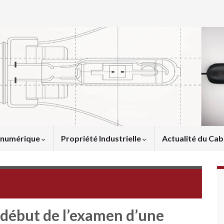
u numérique
Propriété Industrielle
Actualité du Cab
Le Brevet Européen à Effet Unitaire. Les questions à se
poser dès aujourd’hui
 début de l’examen d’une