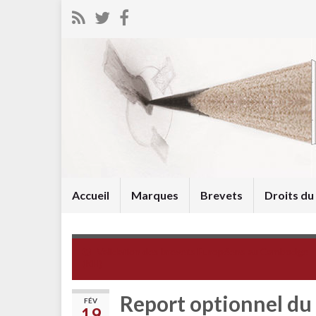
Accueil
Marques
Brevets
Droits d
Validation des brevets Européens au Cambodge
(KH)
Report optionnel du
FÉV
19