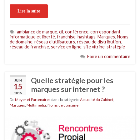
Lire la suite
ambiance de marque
,
cil
,
conférence
,
correspondant
informatique et liberté
,
franchise
,
hashtags
,
Marques
,
Noms
de domaine
,
réseau d'utilisateurs
,
réseau de distribution
,
réseau de franchise
,
service en ligne
,
site vitrine
,
stratégie
Faire un commentaire
Quelle stratégie pour les
JUIN
15
marques sur internet ?
2016
De
Meyer et Partenaires
dans la catégorie
Actualité du Cabinet
,
Marques
,
Multimedia
,
Noms de domaine