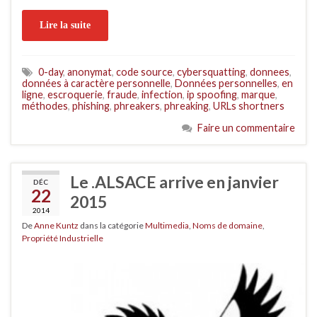
Lire la suite
0-day
,
anonymat
,
code source
,
cybersquatting
,
donnees
,
données à caractère personnelle
,
Données personnelles
,
en
ligne
,
escroquerie
,
fraude
,
infection
,
ip spoofing
,
marque
,
méthodes
,
phishing
,
phreakers
,
phreaking
,
URLs shortners
Faire un commentaire
Le .ALSACE arrive en janvier
DÉC
22
2015
2014
De
Anne Kuntz
dans la catégorie
Multimedia
,
Noms de domaine
,
Propriété Industrielle