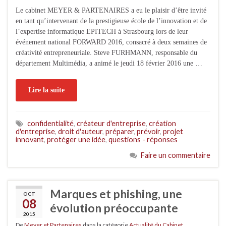
Le cabinet MEYER & PARTENAIRES a eu le plaisir d’être invité
en tant qu’intervenant de la prestigieuse école de l’innovation et de
l’expertise informatique EPITECH à Strasbourg lors de leur
événement national FORWARD 2016, consacré à deux semaines de
créativité entrepreneuriale. Steve FURHMANN, responsable du
département Multimédia, a animé le jeudi 18 février 2016 une …
Lire la suite
confidentialité
,
créateur d'entreprise
,
création
d'entreprise
,
droit d'auteur
,
préparer
,
prévoir
,
projet
innovant
,
protéger une idée
,
questions - réponses
Faire un commentaire
Marques et phishing, une
OCT
08
évolution préoccupante
2015
De
Meyer et Partenaires
dans la catégorie
Actualité du Cabinet
,