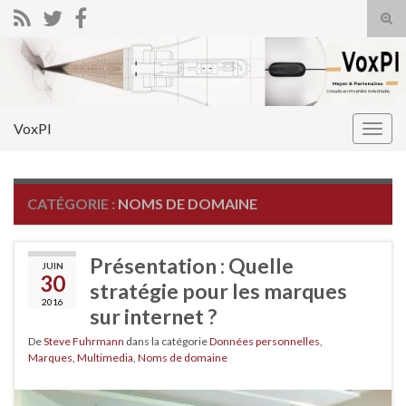
Tog
sear
Search for:
for
VoxPI
Togg
navig
CATÉGORIE :
NOMS DE DOMAINE
Présentation : Quelle
JUIN
30
stratégie pour les marques
2016
sur internet ?
De
Steve Fuhrmann
dans la catégorie
Données personnelles
,
Marques
,
Multimedia
,
Noms de domaine