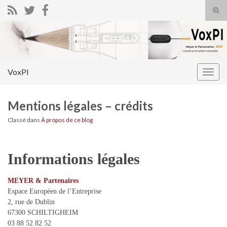
Tog
sear
Search for:
for
VoxPI
Togg
navig
Mentions légales – crédits
Classé dans
À propos de ce blog
Informations légales
MEYER & Partenaires
Espace Européen de l’Entreprise
2, rue de Dublin
67300 SCHILTIGHEIM
03 88 52 82 52