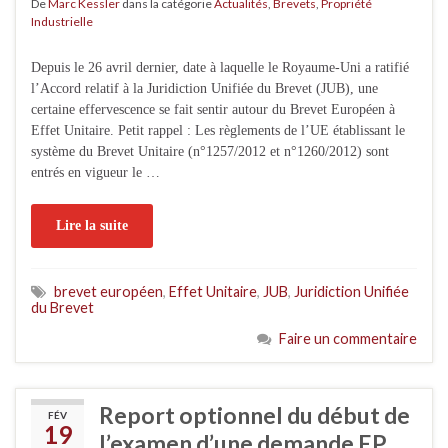
De
Marc Kessler
dans la catégorie
Actualités
,
Brevets
,
Propriété
Industrielle
Depuis le 26 avril dernier, date à laquelle le Royaume-Uni a ratifié
l’Accord relatif à la Juridiction Unifiée du Brevet (JUB), une
certaine effervescence se fait sentir autour du Brevet Européen à
Effet Unitaire. Petit rappel : Les règlements de l’UE établissant le
système du Brevet Unitaire (n°1257/2012 et n°1260/2012) sont
entrés en vigueur le …
Lire la suite
brevet européen
,
Effet Unitaire
,
JUB
,
Juridiction Unifiée
du Brevet
Faire un commentaire
Report optionnel du début de
FÉV
19
l’examen d’une demande EP