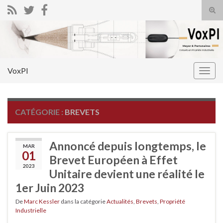
Tog
sear
Search for:
for
VoxPI
Togg
navig
CATÉGORIE :
BREVETS
Annoncé depuis longtemps, le
MAR
01
Brevet Européen à Effet
2023
Unitaire devient une réalité le
1er Juin 2023
De
Marc Kessler
dans la catégorie
Actualités
,
Brevets
,
Propriété
Industrielle