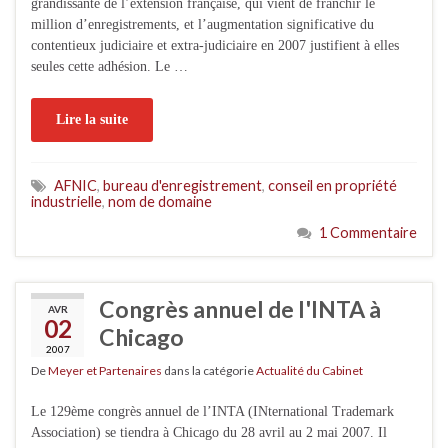
grandissante de l’extension française, qui vient de franchir le
million d’enregistrements, et l’augmentation significative du
contentieux judiciaire et extra-judiciaire en 2007 justifient à elles
seules cette adhésion. Le …
Lire la suite
AFNIC
,
bureau d'enregistrement
,
conseil en propriété
industrielle
,
nom de domaine
1 Commentaire
Congrès annuel de l'INTA à
AVR
02
Chicago
2007
De
Meyer et Partenaires
dans la catégorie
Actualité du Cabinet
Le 129ème congrès annuel de l’INTA (INternational Trademark
Association) se tiendra à Chicago du 28 avril au 2 mai 2007. Il