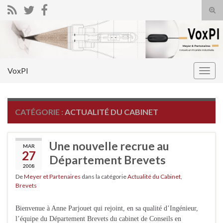
Tog
sear
Search for:
for
VoxPI
Togg
navig
CATÉGORIE :
ACTUALITÉ DU CABINET
Une nouvelle recrue au
MAR
27
Département Brevets
2008
De
Meyer et Partenaires
dans la catégorie
Actualité du Cabinet
,
Brevets
Bienvenue à Anne Parjouet qui rejoint, en sa qualité d’Ingénieur,
l’équipe du Département Brevets du cabinet de Conseils en