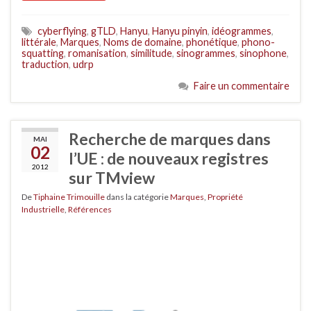
cyberflying
,
gTLD
,
Hanyu
,
Hanyu pinyin
,
idéogrammes
,
littérale
,
Marques
,
Noms de domaine
,
phonétique
,
phono-
squatting
,
romanisation
,
similitude
,
sinogrammes
,
sinophone
,
traduction
,
udrp
Faire un commentaire
Recherche de marques dans
MAI
02
l’UE : de nouveaux registres
2012
sur TMview
De
Tiphaine Trimouille
dans la catégorie
Marques
,
Propriété
Industrielle
,
Références