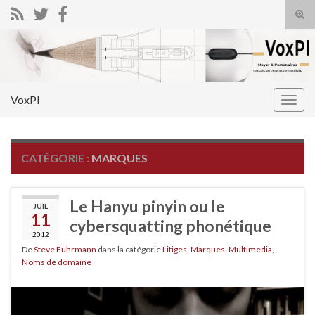
Tog
sear
Search for:
for
VoxPI
Togg
navig
CATÉGORIE :
MARQUES
Le Hanyu pinyin ou le
JUIL
11
cybersquatting phonétique
2012
De
Steve Fuhrmann
dans la catégorie
Litiges
,
Marques
,
Multimedia
,
Noms de domaine