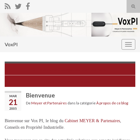
Tog
sear
Search for:
for
VoxPI
Togg
navig
La preuve d’usage…au bon moment !
Deux nouveaux juristes
Bienvenue
MAR
21
De
Meyer et Partenaires
dans la catégorie
À propos de ce blog
2005
Bienvenue sur Vox PI, le blog du
Cabinet MEYER & Partenaires
,
Conseils en Propriété Industrielle.